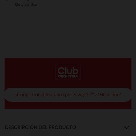
De 5 a 8 días
strong strongDescubro por < wg-1="">10€ al año*
DESCRIPCIÓN DEL PRODUCTO