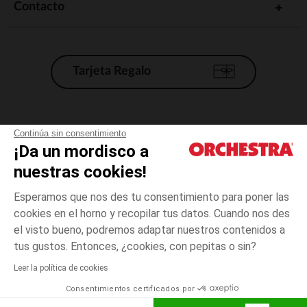
Contacto
Tarjeta Regalo
Condiciones generales de venta
Continúa sin consentimiento
¡Da un mordisco a
Aviso Legal
*Condiciones de las ofertas actuales
nuestras cookies!
Datos personales
Esperamos que nos des tu consentimiento para poner las
Gestión de las cookies
cookies en el horno y recopilar tus datos. Cuando nos des
Accesibilidad: no conforme
el visto bueno, podremos adaptar nuestros contenidos a
3
Azul
Azul
meses
Orchestra adhiere al código de ética de la Federación Francesa de comercio
tus gustos. Entonces, ¿cookies, con pepitas o sin?
electrónico y venta a distancia (FEVAD) y al sistema de mediación de
comercio electrónico.
Leer la política de cookies
El pago medidante
is already available
Consentimientos certificados por
España
Lista d
AÑADIR A LA CESTA