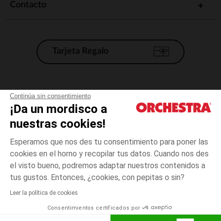
Contacto
Tarjeta Regalo
Condiciones generales de venta
Continúa sin consentimiento
¡Da un mordisco a
Aviso Legal
*Condiciones de las ofertas actuales
nuestras cookies!
Datos personales
Esperamos que nos des tu consentimiento para poner las
Gestión de las cookies
cookies en el horno y recopilar tus datos. Cuando nos des
Accesibilidad: no conforme
el visto bueno, podremos adaptar nuestros contenidos a
3
Verde
Verde
meses
Orchestra adhiere al código de ética de la Federación Francesa de comercio
tus gustos. Entonces, ¿cookies, con pepitas o sin?
electrónico y venta a distancia (FEVAD) y al sistema de mediación de
comercio electrónico.
Leer la política de cookies
El pago medidante
is already available
Consentimientos certificados por
España
Lista d
AÑADIR A LA CESTA