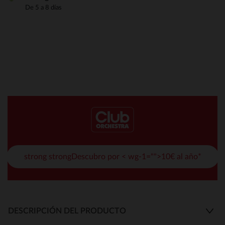
De 5 a 8 días
strong strongDescubro por < wg-1="">10€ al año*
DESCRIPCIÓN DEL PRODUCTO