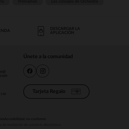
ño
Prémaman
Los consejos de Orchestra
DESCARGAR LA
IENDA
APLICACIÓN
Únete a la comunidad
nte@
.com
Tarjeta Regalo
a 14h
ies
Accesibilidad: no conforme
ema de mediación de comercio electrónico.