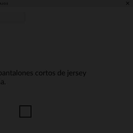
×
AJOS
antalones cortos de jersey
a.