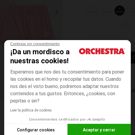
3
6
9
1
meses
meses
meses
mes
36
meses
Continúa sin consentimiento
¡Da un mordisco a
AÑADIR A LA 
nuestras cookies!
Esperamos que nos des tu consentimiento para poner
las cookies en el horno y recopilar tus datos. Cuando
nos des el visto bueno, podremos adaptar nuestros
DISPONIBILI
contenidos a tus gustos. Entonces, ¿cookies, con
pepitas o sin?
Leer la política de cookies
Consentimientos certificados por
Configurar cookies
Aceptar y cerrar