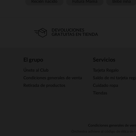
Recién nacido
Futura Mamá
Bebé niña
DEVOLUCIONES
GRATUITAS EN TIENDA
El grupo
Servicios
Únete al Club
Tarjeta Regalo
Condiciones generales de venta
Saldo de mi tarjeta reg
Retirada de productos
Cuidado ropa
Tiendas
Condiciones generales de ven
Orchestra adhiere al código de ética de 