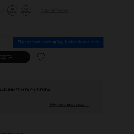
2
18
23
GUÍA DE TALLAS
es
meses
meses
El pago medidante
is already available
Lista de deseos
CESTA
DAD INMEDIATA EN TIENDA
Seleccione una tienda →