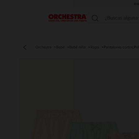
OU
Menú
Orchestra
Bebé
Bebé niña
Ropa
Pantalones cortos,Po