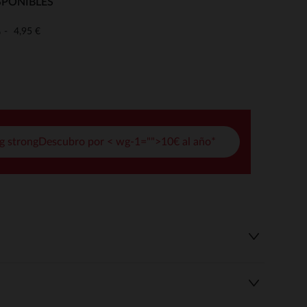
SPONIBLES
pciones
4,95 €
o
ustes de privacidad, garantizando el cumplimiento de las regula
g strongDescubro por < wg-1="">10€ al año*