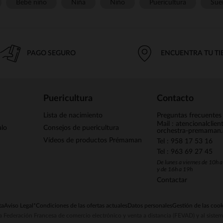
Bebé niño
Niña
Niño
Puericultura
Sue
PAGO SEGURO
ENCUENTRA TU T
Puericultura
Contacto
Lista de nacimiento
Preguntas frecuentes
Mail : atencionalclie
alo
Consejos de puericultura
orchestra-premaman
Vídeos de productos Prémaman
Tel : 958 17 53 16
Tel : 963 69 27 45
De lunes a viernes de 10h 
y de 16h a 19h
Contactar
ta
Aviso Legal
*Condiciones de las ofertas actuales
Datos personales
Gestión de las cook
la Federación Francesa de comercio electrónico y venta a distancia (FEVAD) y al sist