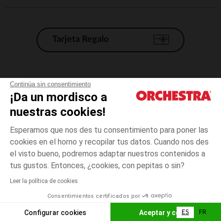
Tarjeta Regalo
Condiciones generales de venta
Continúa sin consentimiento
¡Da un mordisco a
Aviso Legal
*Condiciones de las ofertas actuales
nuestras cookies!
Datos personales
Esperamos que nos des tu consentimiento para poner las
Gestión de las cookies
cookies en el horno y recopilar tus datos. Cuando nos des
Accesibilidad: no conforme
el visto bueno, podremos adaptar nuestros contenidos a
3
Verde
Verde
meses
Orchestra adhiere al código de ética de la Federación Francesa de comercio
tus gustos. Entonces, ¿cookies, con pepitas o sin?
electrónico y venta a distancia (FEVAD) y al sistema de mediación de
comercio electrónico.
Leer la política de cookies
El pago medidante
is already available
Consentimientos certificados por
España
Lista d
AÑADIR A LA CESTA
Configurar cookies
Aceptar y cerrar
ES
FR