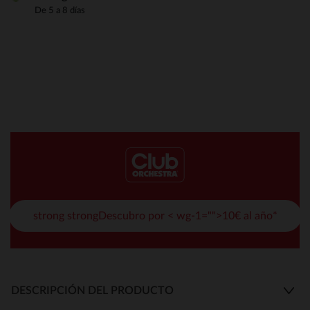
De 5 a 8 días
strong strongDescubro por < wg-1="">10€ al año*
DESCRIPCIÓN DEL PRODUCTO