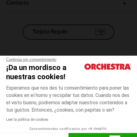
Contacto
Tarjeta Regalo
Condiciones generales de venta
Continúa sin consentimiento
¡Da un mordisco a
Aviso Legal
*Condiciones de las ofertas actuales
nuestras cookies!
Datos personales
Esperamos que nos des tu consentimiento para poner las
Gestión de las cookies
cookies en el horno y recopilar tus datos. Cuando nos des
Accesibilidad: no conforme
el visto bueno, podremos adaptar nuestros contenidos a
3
Azul
Azul
meses
Orchestra adhiere al código de ética de la Federación Francesa de comercio
tus gustos. Entonces, ¿cookies, con pepitas o sin?
electrónico y venta a distancia (FEVAD) y al sistema de mediación de
comercio electrónico.
Leer la política de cookies
El pago medidante
is already available
Consentimientos certificados por
España
Lista d
AÑADIR A LA CESTA