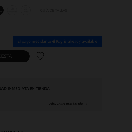
2
18
23
GUÍA DE TALLAS
es
meses
meses
El pago medidante
is already available
Lista de deseos
CESTA
DAD INMEDIATA EN TIENDA
Seleccione una tienda →