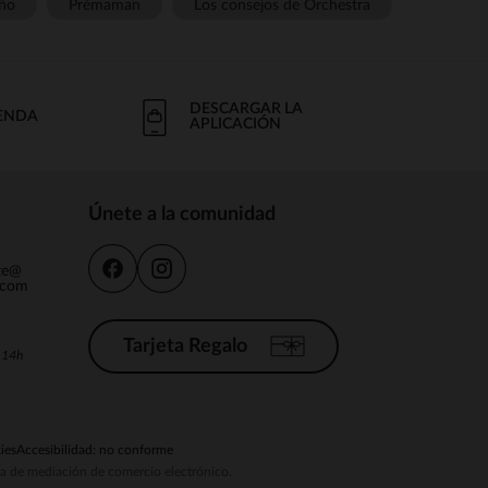
ño
Prémaman
Los consejos de Orchestra
DESCARGAR LA
IENDA
APLICACIÓN
Únete a la comunidad
nte@
.com
Tarjeta Regalo
a 14h
ies
Accesibilidad: no conforme
ema de mediación de comercio electrónico.