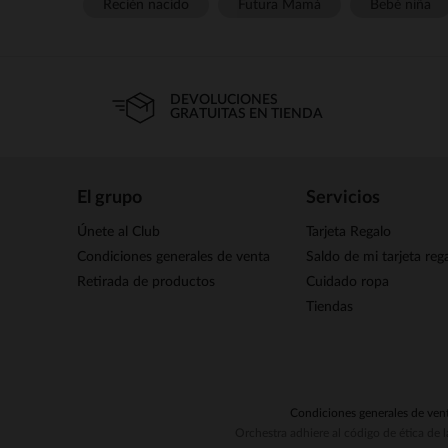
Recién nacido
Futura Mamá
Bebé niña
DEVOLUCIONES
GRATUITAS EN TIENDA
El grupo
Servicios
Únete al Club
Tarjeta Regalo
Condiciones generales de venta
Saldo de mi tarjeta reg
Retirada de productos
Cuidado ropa
Tiendas
Condiciones generales de ven
Orchestra adhiere al código de ética de 