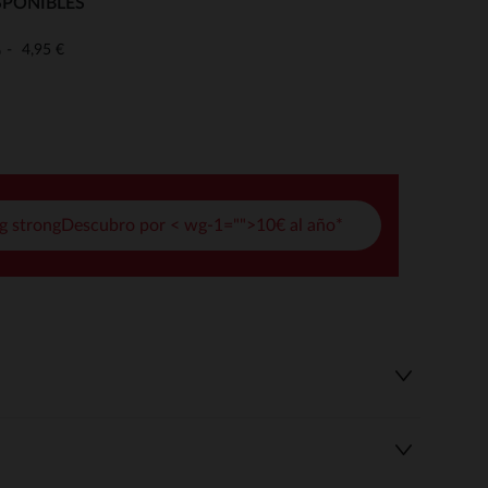
SPONIBLES
pciones
4,95 €
o
ustes de privacidad, garantizando el cumplimiento de las regula
g strongDescubro por < wg-1="">10€ al año*