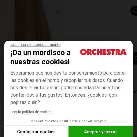
3
6
9
1
meses
meses
meses
mes
36
meses
Continúa sin consentimiento
¡Da un mordisco a
AÑADIR A LA 
nuestras cookies!
Esperamos que nos des tu consentimiento para poner
las cookies en el horno y recopilar tus datos. Cuando
nos des el visto bueno, podremos adaptar nuestros
DISPONIBILI
contenidos a tus gustos. Entonces, ¿cookies, con
pepitas o sin?
Leer la política de cookies
Consentimientos certificados por
Configurar cookies
Aceptar y cerrar