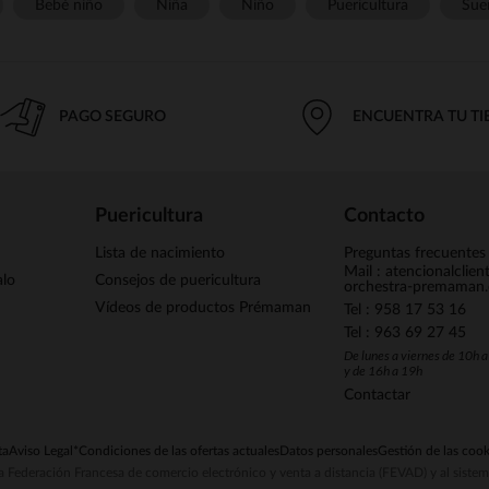
Bebé niño
Niña
Niño
Puericultura
Sue
PAGO SEGURO
ENCUENTRA TU T
Puericultura
Contacto
Lista de nacimiento
Preguntas frecuentes
Mail : atencionalclie
alo
Consejos de puericultura
orchestra-premaman
Vídeos de productos Prémaman
Tel : 958 17 53 16
Tel : 963 69 27 45
De lunes a viernes de 10h 
y de 16h a 19h
Contactar
ta
Aviso Legal
*Condiciones de las ofertas actuales
Datos personales
Gestión de las cook
la Federación Francesa de comercio electrónico y venta a distancia (FEVAD) y al sist