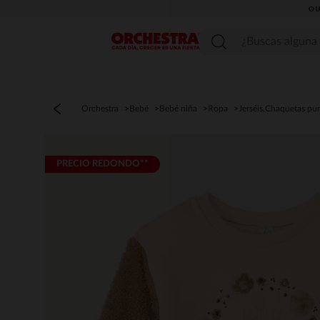
OU
Menú
Orchestra
Bebé
Bebé niña
Ropa
Jerséis,Chaquetas pu
PRECIO REDONDO**