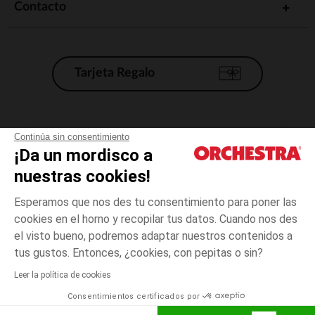
Contacto
Tarjeta Regalo
Condiciones generales de venta
Continúa sin consentimiento
¡Da un mordisco a
Aviso Legal
*Condiciones de las ofertas actuales
nuestras cookies!
Datos personales
Esperamos que nos des tu consentimiento para poner las
Gestión de las cookies
cookies en el horno y recopilar tus datos. Cuando nos des
Accesibilidad: no conforme
el visto bueno, podremos adaptar nuestros contenidos a
6
Blanco
Blanco
meses
Orchestra adhiere al código de ética de la Federación Francesa de comercio
tus gustos. Entonces, ¿cookies, con pepitas o sin?
electrónico y venta a distancia (FEVAD) y al sistema de mediación de
comercio electrónico.
Leer la política de cookies
El pago medidante
is already available
Consentimientos certificados por
España
Lista d
AÑADIR A LA CESTA