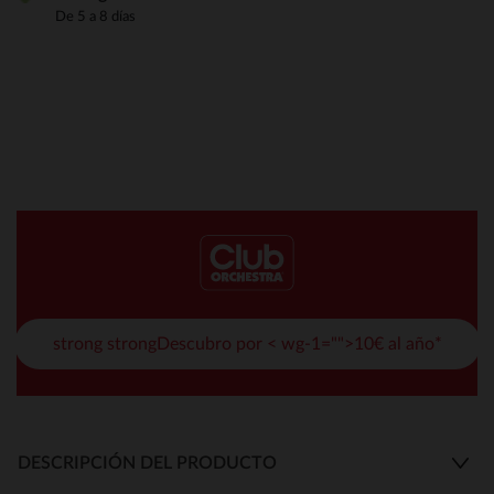
De 5 a 8 días
strong strongDescubro por < wg-1="">10€ al año*
DESCRIPCIÓN DEL PRODUCTO