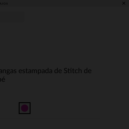
×
AJOS
angas estampada de Stitch de
bé