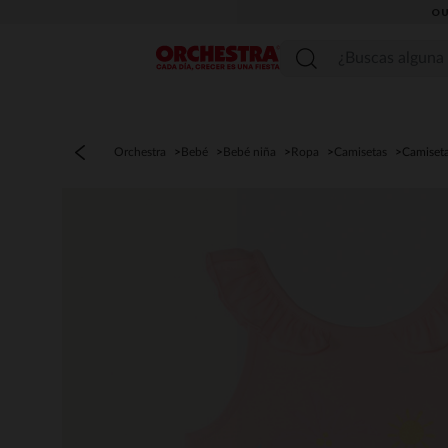
OU
Menú
Orchestra
Bebé
Bebé niña
Ropa
Camisetas
Camiseta