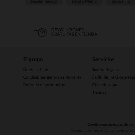
Recién nacido
Futura Mamá
Bebé niña
DEVOLUCIONES
GRATUITAS EN TIENDA
El grupo
Servicios
Únete al Club
Tarjeta Regalo
Condiciones generales de venta
Saldo de mi tarjeta reg
Retirada de productos
Cuidado ropa
Tiendas
Condiciones generales de ven
Orchestra adhiere al código de ética de 