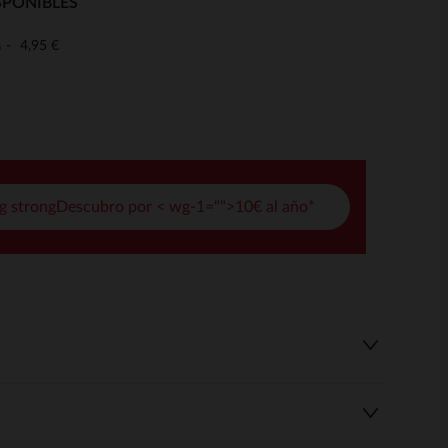
SPONIBLES
pciones
4,95 €
o
ustes de privacidad, garantizando el cumplimiento de las regula
g strongDescubro por < wg-1="">10€ al año*