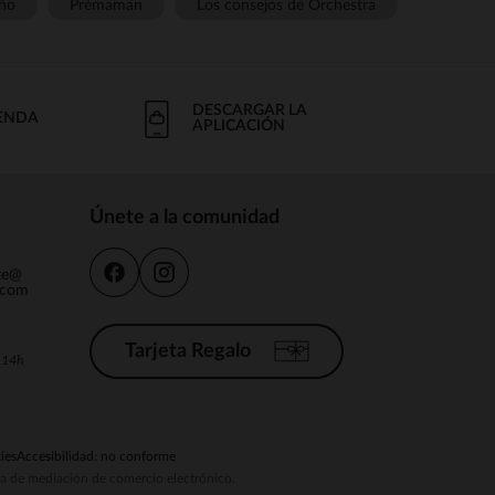
ño
Prémaman
Los consejos de Orchestra
DESCARGAR LA
IENDA
APLICACIÓN
Únete a la comunidad
nte@
.com
Tarjeta Regalo
a 14h
ies
Accesibilidad: no conforme
ema de mediación de comercio electrónico.