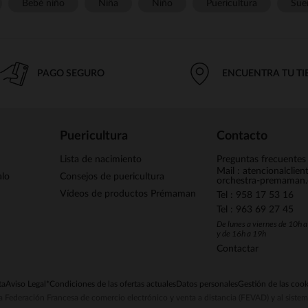
Bebé niño
Niña
Niño
Puericultura
Sue
PAGO SEGURO
ENCUENTRA TU T
Puericultura
Contacto
Lista de nacimiento
Preguntas frecuentes
Mail : atencionalclie
alo
Consejos de puericultura
orchestra-premaman
Vídeos de productos Prémaman
Tel : 958 17 53 16
Tel : 963 69 27 45
De lunes a viernes de 10h 
y de 16h a 19h
Contactar
ta
Aviso Legal
*Condiciones de las ofertas actuales
Datos personales
Gestión de las cook
la Federación Francesa de comercio electrónico y venta a distancia (FEVAD) y al sist