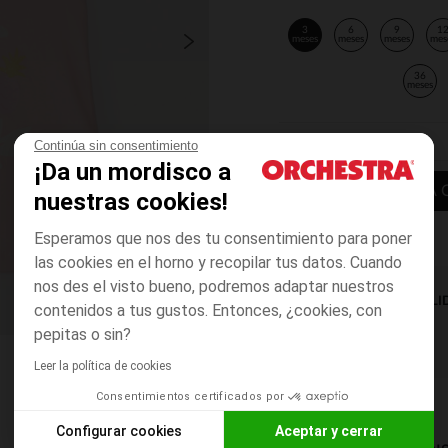
3
6
9
1
meses
meses
meses
mes
36
meses
Continúa sin consentimiento
¡Da un mordisco a
AÑADIR A LA 
nuestras cookies!
Esperamos que nos des tu consentimiento para poner
las cookies en el horno y recopilar tus datos. Cuando
nos des el visto bueno, podremos adaptar nuestros
DISPONIBILI
contenidos a tus gustos. Entonces, ¿cookies, con
pepitas o sin?
Leer la política de cookies
Consentimientos certificados por
Configurar cookies
Aceptar y cerrar