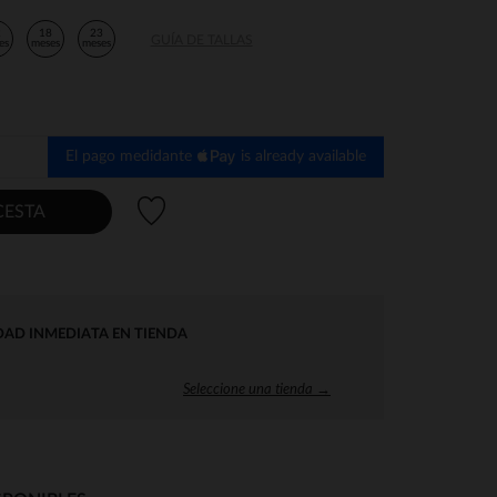
2
18
23
GUÍA DE TALLAS
es
meses
meses
El pago medidante
is already available
Lista de deseos
CESTA
DAD INMEDIATA EN TIENDA
Seleccione una tienda →