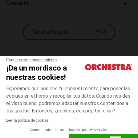
Contacto
Tarjeta Regalo
Condiciones generales de venta
Continúa sin consentimiento
¡Da un mordisco a
Aviso Legal
*Condiciones de las ofertas actuales
nuestras cookies!
Datos personales
Esperamos que nos des tu consentimiento para poner las
Gestión de las cookies
cookies en el horno y recopilar tus datos. Cuando nos des
Accesibilidad: no conforme
el visto bueno, podremos adaptar nuestros contenidos a
3
Rosa
Rosa
meses
Orchestra adhiere al código de ética de la Federación Francesa de comercio
tus gustos. Entonces, ¿cookies, con pepitas o sin?
electrónico y venta a distancia (FEVAD) y al sistema de mediación de
comercio electrónico.
Leer la política de cookies
El pago medidante
is already available
Consentimientos certificados por
España
Lista d
AÑADIR A LA CESTA