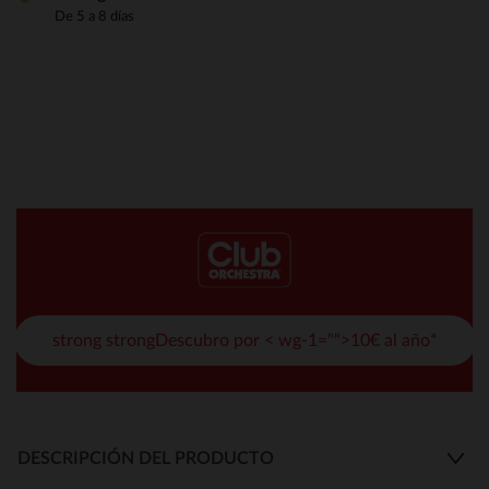
De 5 a 8 días
strong strongDescubro por < wg-1="">10€ al año*
DESCRIPCIÓN DEL PRODUCTO