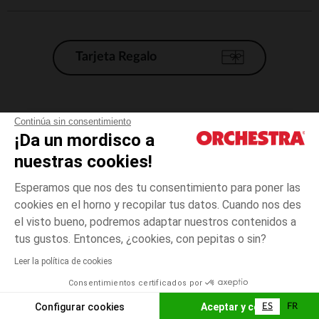
Tarjeta Regalo
Condiciones generales de venta
Continúa sin consentimiento
¡Da un mordisco a
Aviso Legal
*Condiciones de las ofertas actuales
nuestras cookies!
Datos personales
Esperamos que nos des tu consentimiento para poner las
Gestión de las cookies
cookies en el horno y recopilar tus datos. Cuando nos des
Accesibilidad: no conforme
el visto bueno, podremos adaptar nuestros contenidos a
3
Blanco
Blanco
meses
Orchestra adhiere al código de ética de la Federación Francesa de comercio
tus gustos. Entonces, ¿cookies, con pepitas o sin?
electrónico y venta a distancia (FEVAD) y al sistema de mediación de
comercio electrónico.
Leer la política de cookies
El pago medidante
is already available
Consentimientos certificados por
España
Lista d
AÑADIR A LA CESTA
Configurar cookies
Aceptar y cerrar
ES
FR