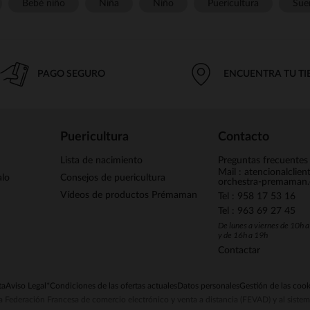
Bebé niño
Niña
Niño
Puericultura
Sue
PAGO SEGURO
ENCUENTRA TU T
Puericultura
Contacto
Lista de nacimiento
Preguntas frecuentes
Mail : atencionalclie
alo
Consejos de puericultura
orchestra-premaman
Vídeos de productos Prémaman
Tel : 958 17 53 16
Tel : 963 69 27 45
De lunes a viernes de 10h 
y de 16h a 19h
Contactar
ta
Aviso Legal
*Condiciones de las ofertas actuales
Datos personales
Gestión de las cook
la Federación Francesa de comercio electrónico y venta a distancia (FEVAD) y al sist