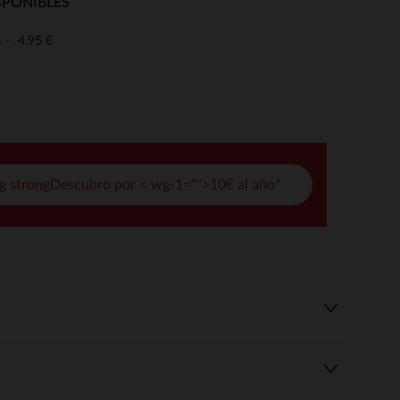
SPONIBLES
pciones
4,95 €
o
ustes de privacidad, garantizando el cumplimiento de las regula
g strongDescubro por < wg-1="">10€ al año*