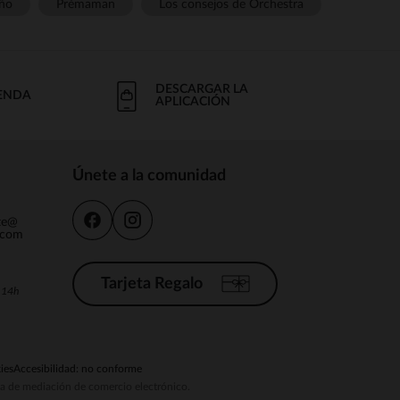
ño
Prémaman
Los consejos de Orchestra
DESCARGAR LA
IENDA
APLICACIÓN
Únete a la comunidad
nte@
.com
Tarjeta Regalo
a 14h
ies
Accesibilidad: no conforme
ema de mediación de comercio electrónico.