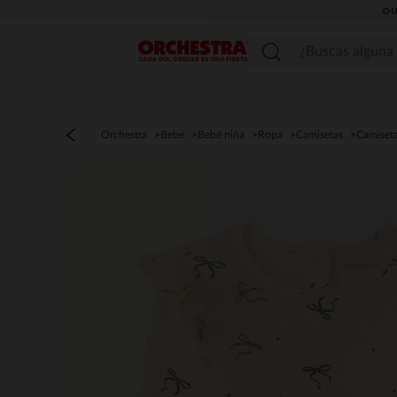
OU
Menú
Orchestra
Bebé
Bebé niña
Ropa
Camisetas
Camiseta