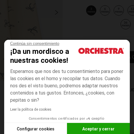
3
6
9
1
meses
meses
meses
mes
36
meses
Continúa sin consentimiento
¡Da un mordisco a
AÑADIR A LA 
nuestras cookies!
Esperamos que nos des tu consentimiento para poner
las cookies en el horno y recopilar tus datos. Cuando
nos des el visto bueno, podremos adaptar nuestros
DISPONIBILI
contenidos a tus gustos. Entonces, ¿cookies, con
pepitas o sin?
Leer la política de cookies
Consentimientos certificados por
Configurar cookies
Aceptar y cerrar