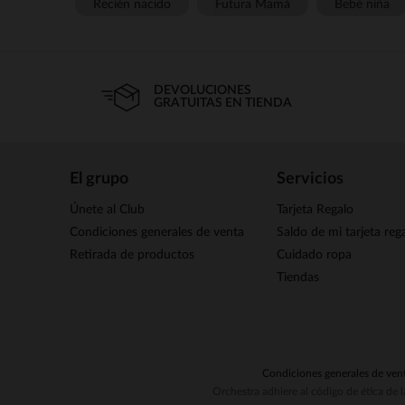
Recién nacido
Futura Mamá
Bebé niña
DEVOLUCIONES
GRATUITAS EN TIENDA
El grupo
Servicios
Únete al Club
Tarjeta Regalo
Condiciones generales de venta
Saldo de mi tarjeta reg
Retirada de productos
Cuidado ropa
Tiendas
Condiciones generales de ven
Orchestra adhiere al código de ética de 