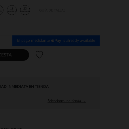
2
18
23
GUÍA DE TALLAS
es
meses
meses
El pago medidante
is already available
Lista de deseos
CESTA
DAD INMEDIATA EN TIENDA
Seleccione una tienda →