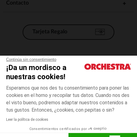
Contacto
Tarjeta Regalo
Condiciones generales de venta
Continúa sin consentimiento
¡Da un mordisco a
Aviso Legal
*Condiciones de las ofertas actuales
nuestras cookies!
Datos personales
Esperamos que nos des tu consentimiento para poner las
Gestión de las cookies
cookies en el horno y recopilar tus datos. Cuando nos des
Accesibilidad: no conforme
el visto bueno, podremos adaptar nuestros contenidos a
3
Crudo
Crudo
meses
Orchestra adhiere al código de ética de la Federación Francesa de comercio
tus gustos. Entonces, ¿cookies, con pepitas o sin?
electrónico y venta a distancia (FEVAD) y al sistema de mediación de
comercio electrónico.
Leer la política de cookies
El pago medidante
is already available
Consentimientos certificados por
España
Lista d
AÑADIR A LA CESTA