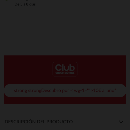
De 5 a 8 días
strong strongDescubro por < wg-1="">10€ al año*
DESCRIPCIÓN DEL PRODUCTO