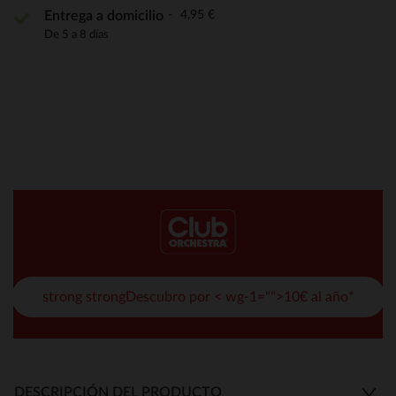
4,95 €
Entrega a domicilio
De 5 a 8 días
strong strongDescubro por < wg-1="">10€ al año*
DESCRIPCIÓN DEL PRODUCTO