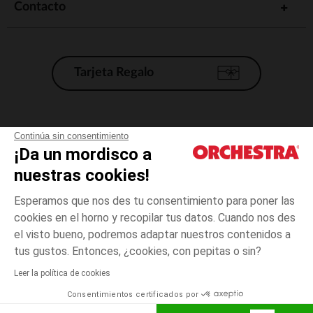
Contacto
Tarjeta Regalo
Condiciones generales de venta
Continúa sin consentimiento
¡Da un mordisco a
Aviso Legal
*Condiciones de las ofertas actuales
nuestras cookies!
Datos personales
Esperamos que nos des tu consentimiento para poner las
Gestión de las cookies
cookies en el horno y recopilar tus datos. Cuando nos des
Accesibilidad: no conforme
el visto bueno, podremos adaptar nuestros contenidos a
3
Naranja
Naranja
meses
Orchestra adhiere al código de ética de la Federación Francesa de comercio
tus gustos. Entonces, ¿cookies, con pepitas o sin?
electrónico y venta a distancia (FEVAD) y al sistema de mediación de
comercio electrónico.
Leer la política de cookies
El pago medidante
is already available
Consentimientos certificados por
España
Lista d
AÑADIR A LA CESTA