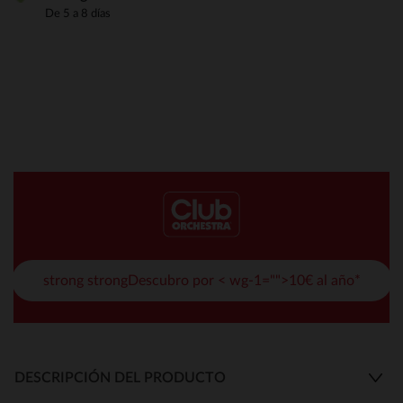
De 5 a 8 días
strong strongDescubro por < wg-1="">10€ al año*
DESCRIPCIÓN DEL PRODUCTO