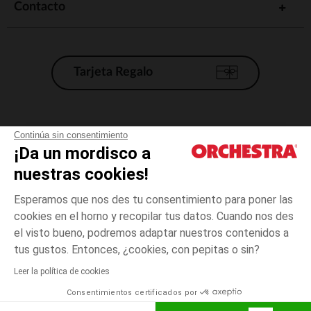
Contacto
Tarjeta Regalo
Condiciones generales de venta
Continúa sin consentimiento
¡Da un mordisco a
Aviso Legal
*Condiciones de las ofertas actuales
nuestras cookies!
Datos personales
Esperamos que nos des tu consentimiento para poner las
Gestión de las cookies
cookies en el horno y recopilar tus datos. Cuando nos des
Accesibilidad: no conforme
el visto bueno, podremos adaptar nuestros contenidos a
3
Crudo
Crudo
meses
Orchestra adhiere al código de ética de la Federación Francesa de comercio
tus gustos. Entonces, ¿cookies, con pepitas o sin?
electrónico y venta a distancia (FEVAD) y al sistema de mediación de
comercio electrónico.
Leer la política de cookies
El pago medidante
is already available
Consentimientos certificados por
España
Lista d
AÑADIR A LA CESTA