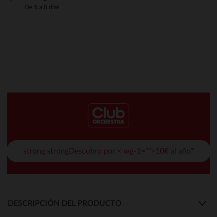
De 5 a 8 días
strong strongDescubro por < wg-1="">10€ al año*
DESCRIPCIÓN DEL PRODUCTO