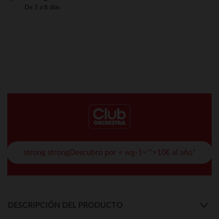
De 5 a 8 días
strong strongDescubro por < wg-1="">10€ al año*
DESCRIPCIÓN DEL PRODUCTO