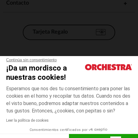
Contacto
Tarjeta Regalo
Condiciones generales de venta
Continúa sin consentimiento
¡Da un mordisco a
Aviso Legal
*Condiciones de las ofertas actuales
nuestras cookies!
Datos personales
Esperamos que nos des tu consentimiento para poner las
Gestión de las cookies
cookies en el horno y recopilar tus datos. Cuando nos des
Accesibilidad: no conforme
el visto bueno, podremos adaptar nuestros contenidos a
Jaune
Jaune moyen
TALLA
?
moyen
Orchestra adhiere al código de ética de la Federación Francesa de comercio
tus gustos. Entonces, ¿cookies, con pepitas o sin?
electrónico y venta a distancia (FEVAD) y al sistema de mediación de
comercio electrónico.
Leer la política de cookies
El pago medidante
is already available
Consentimientos certificados por
España
Lista d
ELIGE UNA TALLA