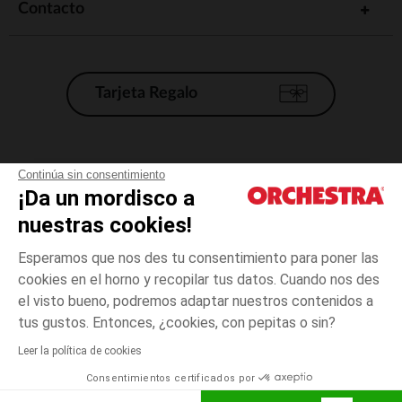
Contacto
Tarjeta Regalo
Condiciones generales de venta
Continúa sin consentimiento
¡Da un mordisco a
Aviso Legal
*Condiciones de las ofertas actuales
nuestras cookies!
Datos personales
Esperamos que nos des tu consentimiento para poner las
Gestión de las cookies
cookies en el horno y recopilar tus datos. Cuando nos des
Accesibilidad: no conforme
el visto bueno, podremos adaptar nuestros contenidos a
3
Rosa
Rosa
meses
Orchestra adhiere al código de ética de la Federación Francesa de comercio
tus gustos. Entonces, ¿cookies, con pepitas o sin?
electrónico y venta a distancia (FEVAD) y al sistema de mediación de
comercio electrónico.
Leer la política de cookies
El pago medidante
is already available
Consentimientos certificados por
España
Lista d
AÑADIR A LA CESTA