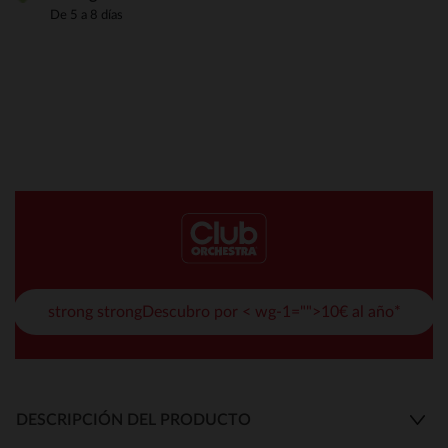
De 5 a 8 días
strong strongDescubro por < wg-1="">10€ al año*
DESCRIPCIÓN DEL PRODUCTO