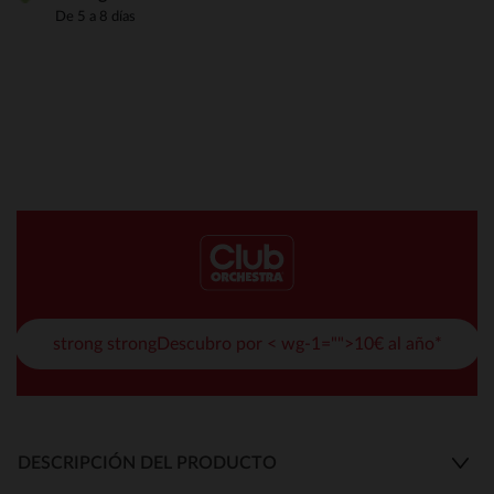
De 5 a 8 días
strong strongDescubro por < wg-1="">10€ al año*
DESCRIPCIÓN DEL PRODUCTO