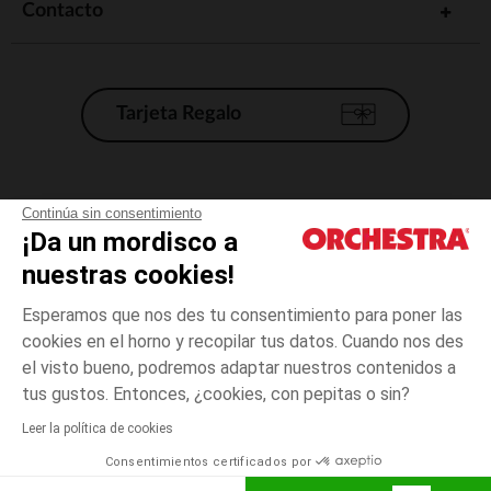
Contacto
Tarjeta Regalo
Condiciones generales de venta
Continúa sin consentimiento
¡Da un mordisco a
Aviso Legal
*Condiciones de las ofertas actuales
nuestras cookies!
Datos personales
Esperamos que nos des tu consentimiento para poner las
Gestión de las cookies
cookies en el horno y recopilar tus datos. Cuando nos des
Accesibilidad: no conforme
el visto bueno, podremos adaptar nuestros contenidos a
36
Rosa
Rosa
meses
Orchestra adhiere al código de ética de la Federación Francesa de comercio
tus gustos. Entonces, ¿cookies, con pepitas o sin?
electrónico y venta a distancia (FEVAD) y al sistema de mediación de
comercio electrónico.
Leer la política de cookies
El pago medidante
is already available
Consentimientos certificados por
España
Lista d
AÑADIR A LA CESTA