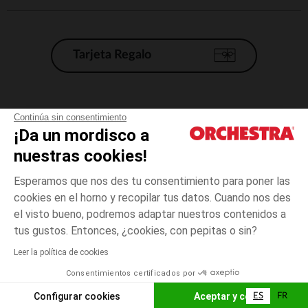
Tarjeta Regalo
Condiciones generales de venta
Continúa sin consentimiento
¡Da un mordisco a
Aviso Legal
*Condiciones de las ofertas actuales
nuestras cookies!
Datos personales
Esperamos que nos des tu consentimiento para poner las
Gestión de las cookies
cookies en el horno y recopilar tus datos. Cuando nos des
Accesibilidad: no conforme
el visto bueno, podremos adaptar nuestros contenidos a
6
Azul
Azul
meses
Orchestra adhiere al código de ética de la Federación Francesa de comercio
tus gustos. Entonces, ¿cookies, con pepitas o sin?
electrónico y venta a distancia (FEVAD) y al sistema de mediación de
comercio electrónico.
Leer la política de cookies
El pago medidante
is already available
Consentimientos certificados por
España
Lista d
AÑADIR A LA CESTA
Configurar cookies
Aceptar y cerrar
ES
FR