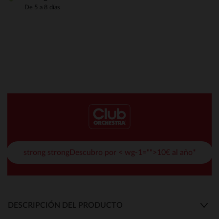
De 5 a 8 días
strong strongDescubro por < wg-1="">10€ al año*
DESCRIPCIÓN DEL PRODUCTO