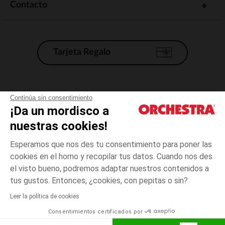
Contacto
Tarjeta Regalo
Condiciones generales de venta
Continúa sin consentimiento
¡Da un mordisco a
Aviso Legal
*Condiciones de las ofertas actuales
nuestras cookies!
Datos personales
Esperamos que nos des tu consentimiento para poner las
Gestión de las cookies
cookies en el horno y recopilar tus datos. Cuando nos des
Accesibilidad: no conforme
el visto bueno, podremos adaptar nuestros contenidos a
6
Rosa
Rosa
meses
Orchestra adhiere al código de ética de la Federación Francesa de comercio
tus gustos. Entonces, ¿cookies, con pepitas o sin?
electrónico y venta a distancia (FEVAD) y al sistema de mediación de
comercio electrónico.
Leer la política de cookies
El pago medidante
is already available
Consentimientos certificados por
España
Lista d
AÑADIR A LA CESTA