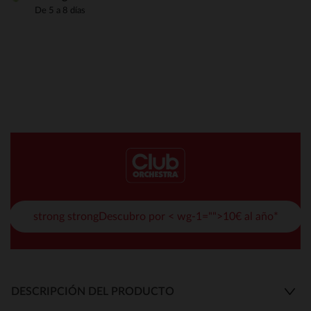
De 5 a 8 días
strong strongDescubro por < wg-1="">10€ al año*
DESCRIPCIÓN DEL PRODUCTO