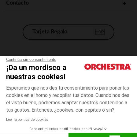
Contacto
Tarjeta Regalo
Condiciones generales de venta
Continúa sin consentimiento
¡Da un mordisco a
Aviso Legal
*Condiciones de las ofertas actuales
nuestras cookies!
Datos personales
Esperamos que nos des tu consentimiento para poner las
Gestión de las cookies
cookies en el horno y recopilar tus datos. Cuando nos des
Accesibilidad: no conforme
el visto bueno, podremos adaptar nuestros contenidos a
Blanco
TALLA
Blanco
?
Orchestra adhiere al código de ética de la Federación Francesa de comercio
tus gustos. Entonces, ¿cookies, con pepitas o sin?
electrónico y venta a distancia (FEVAD) y al sistema de mediación de
comercio electrónico.
Leer la política de cookies
El pago medidante
is already available
Consentimientos certificados por
España
Lista d
ELIGE UNA TALLA