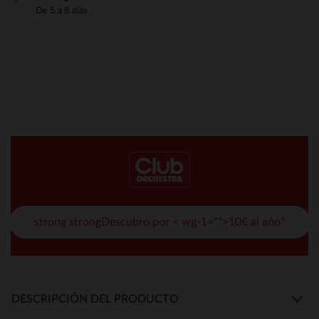
De 5 a 8 días
strong strongDescubro por < wg-1="">10€ al año*
DESCRIPCIÓN DEL PRODUCTO