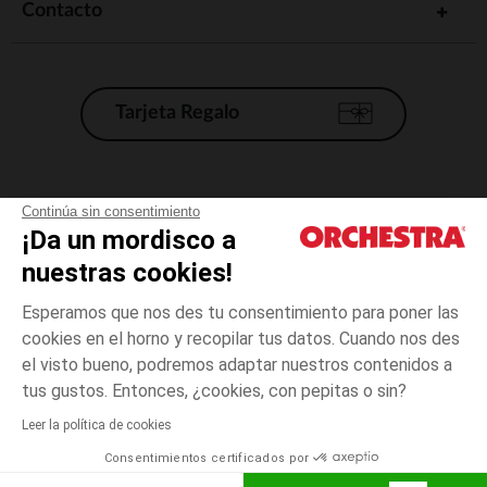
Contacto
Tarjeta Regalo
Condiciones generales de venta
Continúa sin consentimiento
¡Da un mordisco a
Aviso Legal
*Condiciones de las ofertas actuales
nuestras cookies!
Datos personales
Esperamos que nos des tu consentimiento para poner las
Gestión de las cookies
cookies en el horno y recopilar tus datos. Cuando nos des
Accesibilidad: no conforme
el visto bueno, podremos adaptar nuestros contenidos a
15-
Crudo
Crudo
16
Orchestra adhiere al código de ética de la Federación Francesa de comercio
tus gustos. Entonces, ¿cookies, con pepitas o sin?
electrónico y venta a distancia (FEVAD) y al sistema de mediación de
comercio electrónico.
Leer la política de cookies
El pago medidante
is already available
Consentimientos certificados por
España
Lista d
AÑADIR A LA CESTA