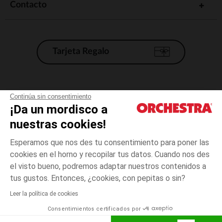
Contacto
Tarjeta Regalo
Condiciones generales de venta
Continúa sin consentimiento
¡Da un mordisco a
Aviso Legal
*Condiciones de las ofertas actuales
nuestras cookies!
Datos personales
Esperamos que nos des tu consentimiento para poner las
Gestión de las cookies
cookies en el horno y recopilar tus datos. Cuando nos des
Accesibilidad: no conforme
el visto bueno, podremos adaptar nuestros contenidos a
15-
Crudo
Crudo
16
Orchestra adhiere al código de ética de la Federación Francesa de comercio
tus gustos. Entonces, ¿cookies, con pepitas o sin?
electrónico y venta a distancia (FEVAD) y al sistema de mediación de
comercio electrónico.
Leer la política de cookies
El pago medidante
is already available
Consentimientos certificados por
España
Lista d
AÑADIR A LA CESTA