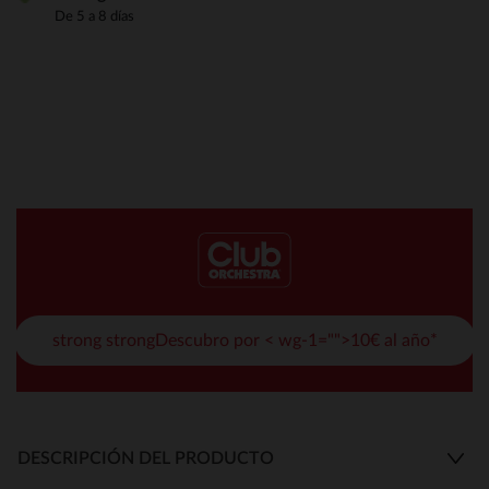
De 5 a 8 días
strong strongDescubro por < wg-1="">10€ al año*
DESCRIPCIÓN DEL PRODUCTO