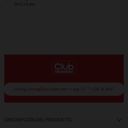
De 5 a 8 días
strong strongDescubro por < wg-1="">10€ al año*
DESCRIPCIÓN DEL PRODUCTO