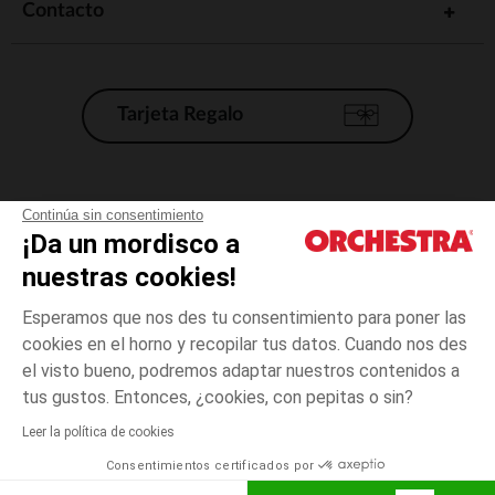
Contacto
Tarjeta Regalo
Condiciones generales de venta
Continúa sin consentimiento
¡Da un mordisco a
Aviso Legal
*Condiciones de las ofertas actuales
nuestras cookies!
Datos personales
Esperamos que nos des tu consentimiento para poner las
Gestión de las cookies
cookies en el horno y recopilar tus datos. Cuando nos des
Accesibilidad: no conforme
el visto bueno, podremos adaptar nuestros contenidos a
15-
Crudo
Crudo
16
Orchestra adhiere al código de ética de la Federación Francesa de comercio
tus gustos. Entonces, ¿cookies, con pepitas o sin?
electrónico y venta a distancia (FEVAD) y al sistema de mediación de
comercio electrónico.
Leer la política de cookies
El pago medidante
is already available
Consentimientos certificados por
España
Lista d
AÑADIR A LA CESTA