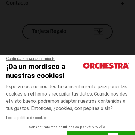
Contacto
Tarjeta Regalo
Condiciones generales de venta
Continúa sin consentimiento
¡Da un mordisco a
Aviso Legal
*Condiciones de las ofertas actuales
nuestras cookies!
Datos personales
Esperamos que nos des tu consentimiento para poner las
Gestión de las cookies
cookies en el horno y recopilar tus datos. Cuando nos des
Accesibilidad: no conforme
el visto bueno, podremos adaptar nuestros contenidos a
Crudo
TALLA
Crudo
?
Orchestra adhiere al código de ética de la Federación Francesa de comercio
tus gustos. Entonces, ¿cookies, con pepitas o sin?
electrónico y venta a distancia (FEVAD) y al sistema de mediación de
comercio electrónico.
Leer la política de cookies
El pago medidante
is already available
Consentimientos certificados por
España
Lista d
ELIGE UNA TALLA