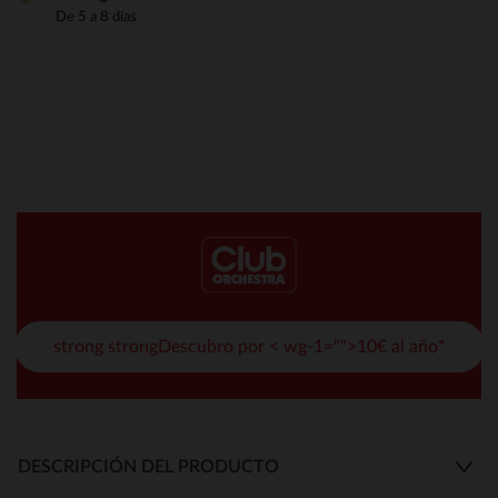
De 5 a 8 días
strong strongDescubro por < wg-1="">10€ al año*
DESCRIPCIÓN DEL PRODUCTO