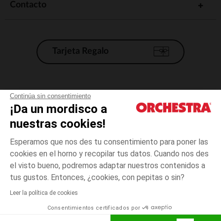
Contacto
Tarjeta Regalo
Condiciones generales de venta
Continúa sin consentimiento
¡Da un mordisco a
Aviso Legal
*Condiciones de las ofertas actuales
nuestras cookies!
Datos personales
Esperamos que nos des tu consentimiento para poner las
Gestión de las cookies
cookies en el horno y recopilar tus datos. Cuando nos des
Accesibilidad: no conforme
el visto bueno, podremos adaptar nuestros contenidos a
Rose
Rose
16
Orchestra adhiere al código de ética de la Federación Francesa de comercio
tus gustos. Entonces, ¿cookies, con pepitas o sin?
electrónico y venta a distancia (FEVAD) y al sistema de mediación de
comercio electrónico.
Leer la política de cookies
El pago medidante
is already available
Consentimientos certificados por
España
Lista d
AÑADIR A LA CESTA