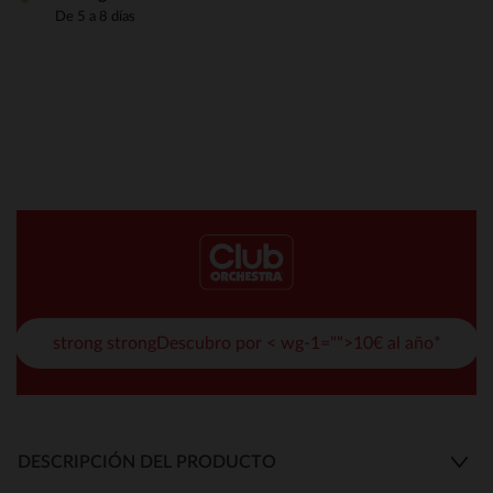
De 5 a 8 días
strong strongDescubro por < wg-1="">10€ al año*
DESCRIPCIÓN DEL PRODUCTO