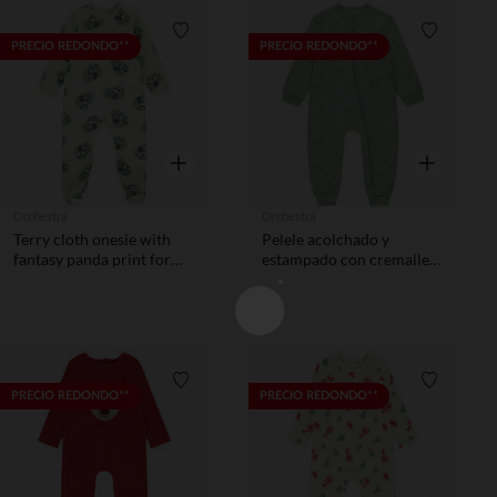
Lista de requisitos
Lista de 
PRECIO REDONDO**
PRECIO REDONDO**
Vista rápida
Vista rápida
Orchestra
Orchestra
Terry cloth onesie with
Pelele acolchado y
fantasy panda print for
estampado con cremallera
babies, with openings
para bebé niño
according to age
Lista de requisitos
Lista de 
PRECIO REDONDO**
PRECIO REDONDO**