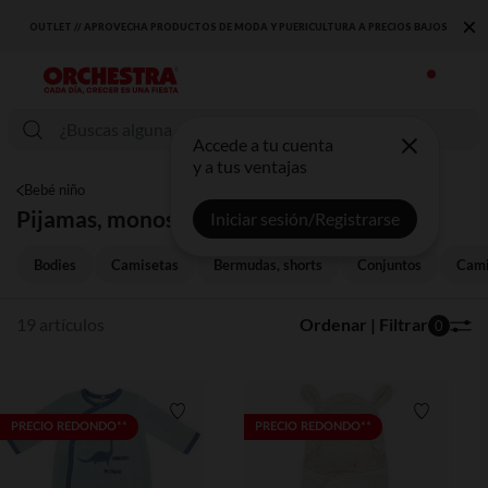
×
URA A PRECIOS BAJOS
DESCUBRE LA NUEVA COLECCIÓN QUE TE ENCANTARÁ ☀️
Accede a tu cuenta
y a tus ventajas
Bebé niño
Pijamas, monos de dormir
Iniciar sesión/Registrarse
Bodies
Camisetas
Bermudas, shorts
Conjuntos
Cami
19 artículos
Ordenar | Filtrar
0
Lista de requisitos
Lista de 
PRECIO REDONDO**
PRECIO REDONDO**