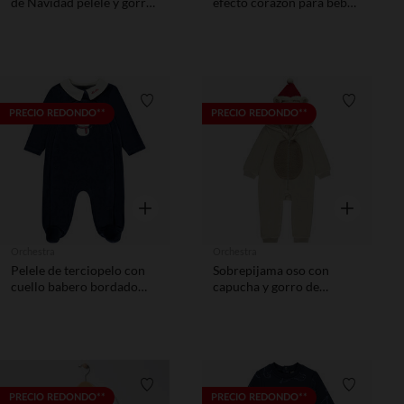
de Navidad pelele y gorro
efecto corazón para bebé
para bebé
prematuro
Lista de requisitos
Lista de 
PRECIO REDONDO**
PRECIO REDONDO**
Vista rápida
Vista rápida
Orchestra
Orchestra
Pelele de terciopelo con
Sobrepijama oso con
cuello babero bordado
capucha y gorro de
para bebé niño
Navidad para bebé niño
Lista de requisitos
Lista de 
PRECIO REDONDO**
PRECIO REDONDO**