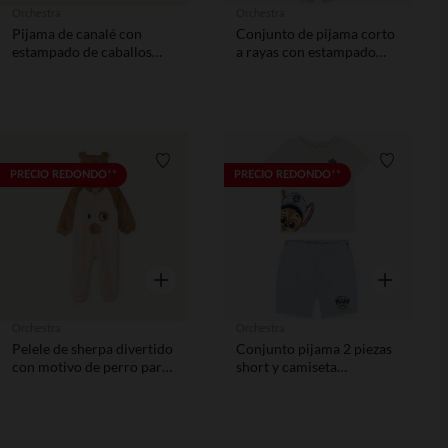
Orchestra
Orchestra
Pijama de canalé con
Conjunto de pijama corto
estampado de caballos
a rayas con estampado
para bebé niño
marino para bebé niño
Lista de requisitos
Lista de 
PRECIO REDONDO**
PRECIO REDONDO**
Vista rápida
Vista rápida
Orchestra
Orchestra
Pelele de sherpa divertido
Conjunto pijama 2 piezas
con motivo de perro para
short y camiseta
bebé niño
Pat'Patrouille para bebé
niño con acabados
diferentes según la edad