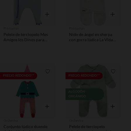
Vista rápida
Vista rápida
Prémaman
Prémaman
Pelele de terciopelo Mes
Nido de ángel en sherpa
Amigos los Dinos para
con gorra lúdica La Vida
bebé niño
en la Granja crudo
Lista de requisitos
Lista de 
PRECIO REDONDO**
PRECIO REDONDO**
ALGODÓN
ORGÁNIGO
Vista rápida
Vista rápida
Orchestra
Orchestra
Conjunto lúdico duende
Pelele de terciopelo