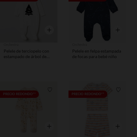
Vista rápida
Vista rápida
Orchestra
Orchestra
Pelele de terciopelo con
Pelele en felpa estampada
estampado de árbol de
de focas para bebé niño
Navidad para bebé
Lista de requisitos
Lista de 
PRECIO REDONDO**
PRECIO REDONDO**
Vista rápida
Vista rápida