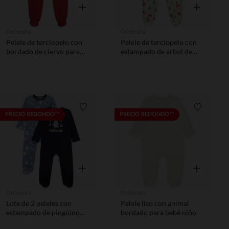
Vista rápida
Vista rápida
Orchestra
Orchestra
Pelele de terciopelo con
Pelele de terciopelo con
bordado de ciervo para
estampado de árbol de
bebé con diferentes
Navidad para bebé
aperturas según la edad.
(aberturas diferentes
según la edad)
Lista de requisitos
Lista de 
PRECIO REDONDO**
PRECIO REDONDO**
Vista rápida
Vista rápida
Orchestra
Orchestra
Lote de 2 peleles con
Pelele liso con animal
estampado de pingüino
bordado para bebé niño
para bebé niño con