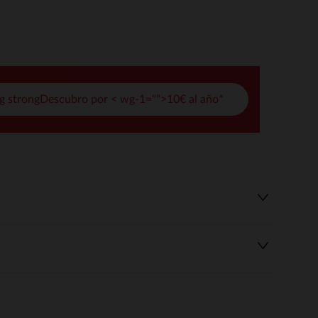
pciones
ustes de privacidad, garantizando el cumplimiento de las regula
g strongDescubro por < wg-1="">10€ al año*