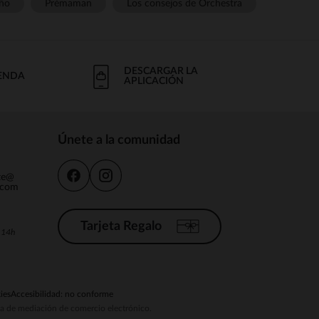
ño
Prémaman
Los consejos de Orchestra
DESCARGAR LA
IENDA
APLICACIÓN
Únete a la comunidad
nte@
.com
Tarjeta Regalo
a 14h
ies
Accesibilidad: no conforme
ema de mediación de comercio electrónico.