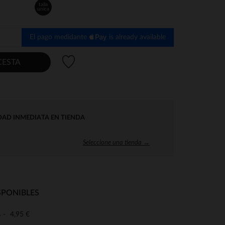
talla
unica
El pago medidante
is already available
Lista de deseos
CESTA
DAD INMEDIATA EN TIENDA
Seleccione una tienda →
SPONIBLES
4,95 €
o