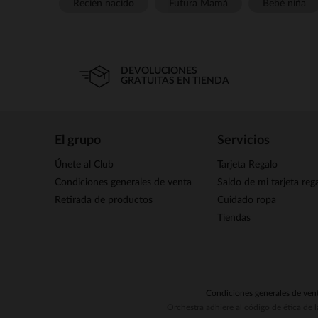
Recién nacido
Futura Mamá
Bebé niña
DEVOLUCIONES
GRATUITAS EN TIENDA
El grupo
Servicios
Únete al Club
Tarjeta Regalo
Condiciones generales de venta
Saldo de mi tarjeta reg
Retirada de productos
Cuidado ropa
Tiendas
Condiciones generales de ven
Orchestra adhiere al código de ética de 