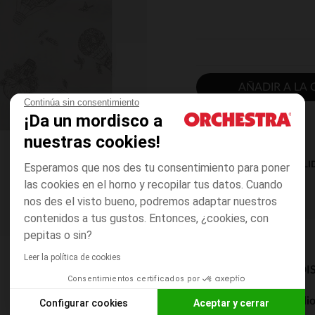
AÑADIR A LA 
Continúa sin consentimiento
¡Da un mordisco a
nuestras cookies!
DISPONIBILI
Esperamos que nos des tu consentimiento para poner
las cookies en el horno y recopilar tus datos. Cuando
nos des el visto bueno, podremos adaptar nuestros
contenidos a tus gustos. Entonces, ¿cookies, con
pepitas o sin?
Leer la política de cookies
MODOS DE ENVÍO DI
Consentimientos certificados por
Entrega a domicili
Configurar cookies
Aceptar y cerrar