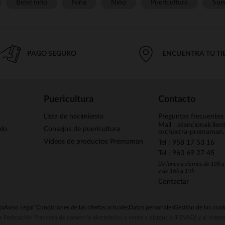
Bebé niño
Niña
Niño
Puericultura
Sue
PAGO SEGURO
ENCUENTRA TU T
Puericultura
Contacto
Lista de nacimiento
Preguntas frecuentes
Mail : atencionalclie
alo
Consejos de puericultura
orchestra-premaman
Vídeos de productos Prémaman
Tel : 958 17 53 16
Tel : 963 69 27 45
De lunes a viernes de 10h 
y de 16h a 19h
Contactar
ta
Aviso Legal
*Condiciones de las ofertas actuales
Datos personales
Gestión de las cook
la Federación Francesa de comercio electrónico y venta a distancia (FEVAD) y al sist