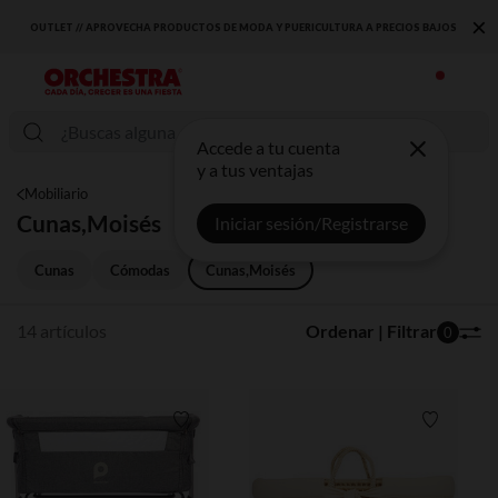
×
OUTLET // APROVECHA PRODUCTOS DE MODA Y PUERICULTURA A PRECIOS BAJOS
Accede a tu cuenta
y a tus ventajas
Mobiliario
Cunas,Moisés
Iniciar sesión/Registrarse
Cunas
Cómodas
Cunas,Moisés
14 artículos
Ordenar | Filtrar
0
Lista de requisitos
Lista de 