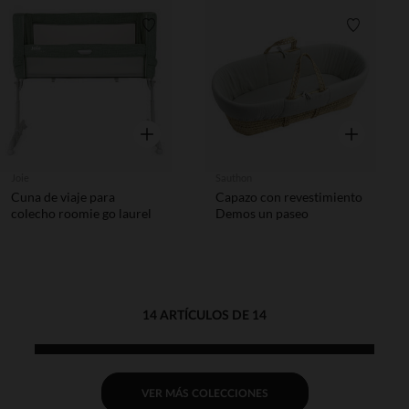
Lista de requisitos
Lista de 
Vista rápida
Vista rápida
Joie
Sauthon
Cuna de viaje para
Capazo con revestimiento
colecho roomie go laurel
Demos un paseo
14 ARTÍCULOS DE 14
VER MÁS COLECCIONES