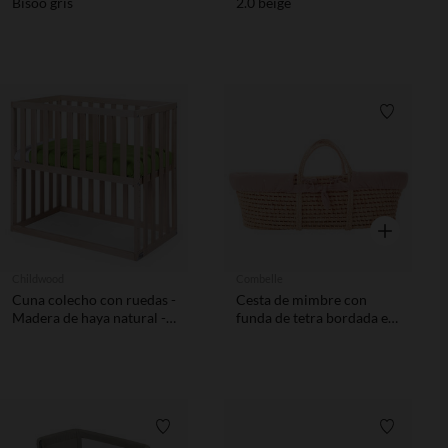
Bisoo gris
2.0 beige
Lista de 
Vista rápida
Childwood
Combelle
Cuna colecho con ruedas -
Cesta de mimbre con
Madera de haya natural -
funda de tetra bordada en
50 x 90 cm
rosa
Lista de requisitos
Lista de 