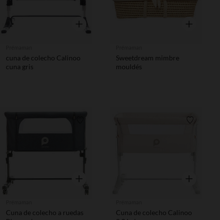
Vista rápida
Vista rápida
Prémaman
Prémaman
cuna de colecho Calinoo
Sweetdream mimbre
cuna gris
mouldés
Lista de requisitos
Lista de 
Vista rápida
Vista rápida
Prémaman
Prémaman
Cuna de colecho a ruedas
Cuna de colecho Calinoo