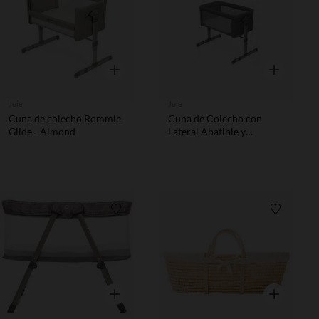
Vista rápida
Vista rápida
Joie
Joie
Cuna de colecho Rommie
Cuna de Colecho con
Glide - Almond
Lateral Abatible y
Ajustable
Lista de requisitos
Lista de 
Vista rápida
Vista rápida