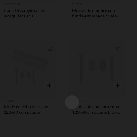
Prémaman
Combelle
Cuna Dreamydoo con
Moisés de mimbre con
mosquitera gris
funda estampada crudo
Lista de requisitos
Lista de 
Vista rápida
Vista rápida
Micuna
Micuna
Kit de colecho para cuna
Kit de colecho para cuna
120x60 con puente
120x60 sin puente blanco