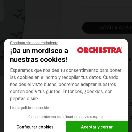
AÑADIR A LA 
Continúa sin consentimiento
¡Da un mordisco a
nuestras cookies!
DISPONIBILI
Esperamos que nos des tu consentimiento para poner
las cookies en el horno y recopilar tus datos. Cuando
nos des el visto bueno, podremos adaptar nuestros
contenidos a tus gustos. Entonces, ¿cookies, con
pepitas o sin?
MODOS DE ENVÍO DI
Leer la política de cookies
Consentimientos certificados por
Entrega a domicili
De 5 a 8 días
Configurar cookies
Aceptar y cerrar