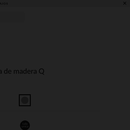
×
AJOS
va de madera Q
talla
unica