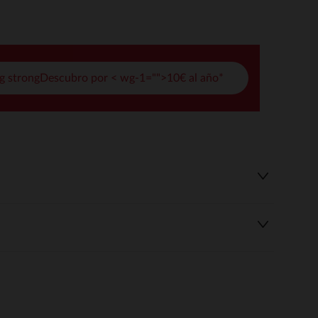
pciones
ustes de privacidad, garantizando el cumplimiento de las regula
g strongDescubro por < wg-1="">10€ al año*