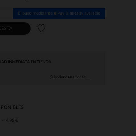
El pago medidante
is already available
Lista de deseos
CESTA
DAD INMEDIATA EN TIENDA
Seleccione una tienda →
SPONIBLES
4,95 €
o