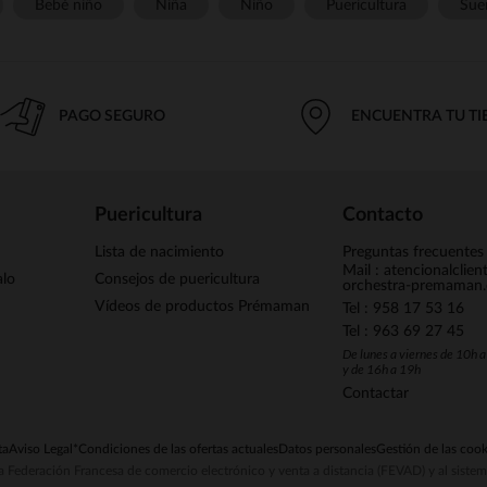
Bebé niño
Niña
Niño
Puericultura
Sue
PAGO SEGURO
ENCUENTRA TU T
Puericultura
Contacto
Lista de nacimiento
Preguntas frecuentes
Mail : atencionalclie
alo
Consejos de puericultura
orchestra-premaman
Vídeos de productos Prémaman
Tel : 958 17 53 16
Tel : 963 69 27 45
De lunes a viernes de 10h 
y de 16h a 19h
Contactar
ta
Aviso Legal
*Condiciones de las ofertas actuales
Datos personales
Gestión de las cook
la Federación Francesa de comercio electrónico y venta a distancia (FEVAD) y al sist