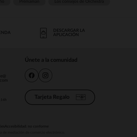
ño
Prémaman
Los consejos de Orchestra
DESCARGAR LA
IENDA
APLICACIÓN
Únete a la comunidad
nte@
.com
Tarjeta Regalo
a 14h
ies
Accesibilidad: no conforme
ema de mediación de comercio electrónico.