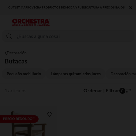
×
OUTLET // APROVECHA PRODUCTOS DE MODA Y PUERICULTURA A PRECIOS BAJOS
Decoración
Butacas
Pequeño mobiliario
Lámparas quitamiedos,luces
Decoración mu
1 artículos
Ordenar | Filtrar
0
Lista de requisitos
PRECIO REDONDO**