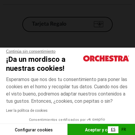
Tarjeta Regalo
Condiciones generales de venta
Continúa sin consentimiento
¡Da un mordisco a
Aviso Legal
*Condiciones de las ofertas actuales
nuestras cookies!
Datos personales
Esperamos que nos des tu consentimiento para poner las
Gestión de las cookies
cookies en el horno y recopilar tus datos. Cuando nos des
Accesibilidad: no conforme
el visto bueno, podremos adaptar nuestros contenidos a
talla
Blanco
Blanco
unica
Orchestra adhiere al código de ética de la Federación Francesa de comercio
tus gustos. Entonces, ¿cookies, con pepitas o sin?
electrónico y venta a distancia (FEVAD) y al sistema de mediación de
comercio electrónico.
Leer la política de cookies
El pago medidante
is already available
Consentimientos certificados por
España
Lista d
AÑADIR A LA CESTA
Configurar cookies
Aceptar y cerrar
ES
FR