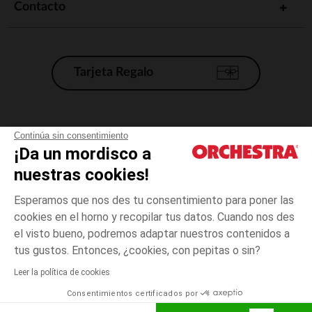
Contacto
Tarjeta Regalo
Condiciones generales de venta
Continúa sin consentimiento
¡Da un mordisco a
Aviso Legal
*Condiciones de las ofertas actuales
nuestras cookies!
Datos personales
Esperamos que nos des tu consentimiento para poner las
Gestión de las cookies
cookies en el horno y recopilar tus datos. Cuando nos des
Accesibilidad: no conforme
el visto bueno, podremos adaptar nuestros contenidos a
talla
Blanco
Blanco
unica
Orchestra adhiere al código de ética de la Federación Francesa de comercio
tus gustos. Entonces, ¿cookies, con pepitas o sin?
electrónico y venta a distancia (FEVAD) y al sistema de mediación de
comercio electrónico.
Leer la política de cookies
El pago medidante
is already available
Consentimientos certificados por
España
Lista d
AÑADIR A LA CESTA