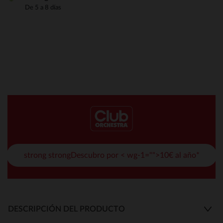
De 5 a 8 días
strong strongDescubro por < wg-1="">10€ al año*
DESCRIPCIÓN DEL PRODUCTO