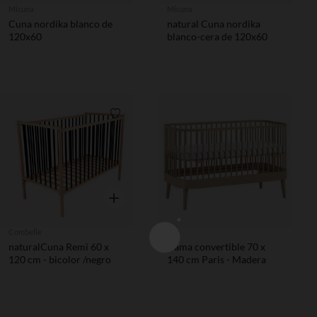
Micuna
Micuna
Cuna nordika blanco de
natural Cuna nordika
120x60
blanco-cera de 120x60
Lista de requisitos
Vista rápida
Combelle
Vox
naturalCuna Remi 60 x
Cama convertible 70 x
120 cm - bicolor /negro
140 cm Paris - Madera