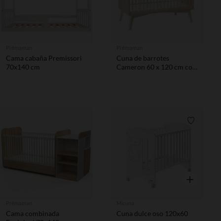
Prémaman
Prémaman
Cama cabaña Premissori
Cuna de barrotes
70x140 cm
Cameron 60 x 120 cm con
barrera extraíble
Lista de 
Vista rápida
Prémaman
Micuna
Cama combinada
Cuna dulce oso 120x60