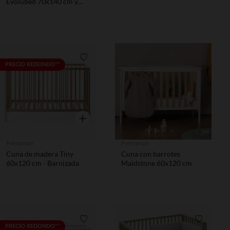
Evolubed 70x140 cm y
90x190 cm
Lista de requisitos
PRECIO REDONDO**
Vista rápida
Prémaman
Prémaman
Cuna de madera Tiny
Cuna con barrotes
60x120 cm - Barnizada
Maidstone 60x120 cm
Lista de requisitos
Lista de 
PRECIO REDONDO**