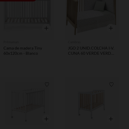
Vista rápida
Vista rápida
Prémaman
Cambras
Cama de madera Tiny
JGO 2 UNID.COLCHA I-V.
60x120cm - Blanco
CUNA 60 VERDE VERDE
60x120x3 CM
Lista de requisitos
Lista de 
Vista rápida
Vista rápida