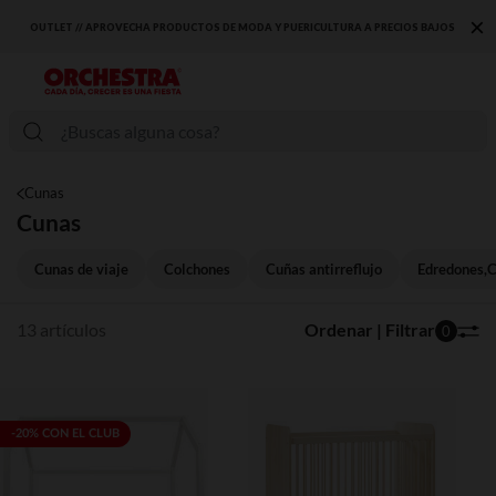
×
OUTLET // APROVECHA PRODUCTOS DE MODA Y PUERICULTURA A PRECIOS BAJOS
Cunas
Cunas
Cunas de viaje
Colchones
Cuñas antirreflujo
Edredones,C
13 artículos
Ordenar | Filtrar
0
-20% CON EL CLUB