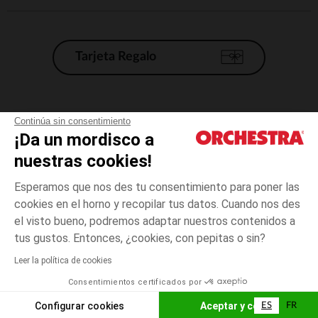
Tarjeta Regalo
Condiciones generales de venta
Continúa sin consentimiento
¡Da un mordisco a
Aviso Legal
*Condiciones de las ofertas actuales
nuestras cookies!
Datos personales
Esperamos que nos des tu consentimiento para poner las
Gestión de las cookies
cookies en el horno y recopilar tus datos. Cuando nos des
Accesibilidad: no conforme
el visto bueno, podremos adaptar nuestros contenidos a
talla
Blanco
Blanco
unica
Orchestra adhiere al código de ética de la Federación Francesa de comercio
tus gustos. Entonces, ¿cookies, con pepitas o sin?
electrónico y venta a distancia (FEVAD) y al sistema de mediación de
comercio electrónico.
Leer la política de cookies
El pago medidante
is already available
Consentimientos certificados por
España
Lista d
ELIGE UNA TALLA
Configurar cookies
Aceptar y cerrar
ES
FR