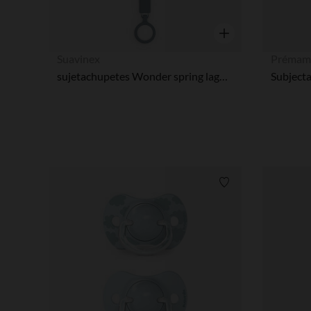
Vista rápida
Suavinex
Prémam
sujetachupetes Wonder spring lago de silicona
Subjecta
Lista de requisitos