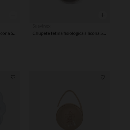
Vista rápida
Vista rápida
Suavinex
Chupete tetina fisiológica silicona SX PRO Wonderland Butterfly 0-6M decorado rosa
Chupete tetina fisiológica silicona SX PRO Wonder 6-18M Marrón decorado
Lista de requisitos
Lista de requi