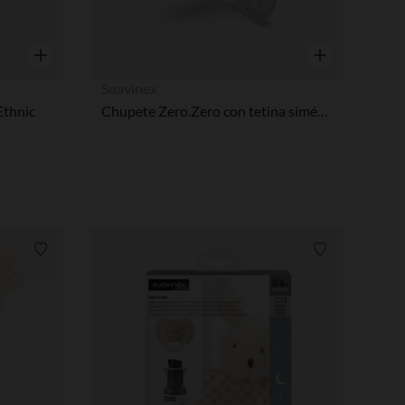
Vista rápida
Vista rápida
Suavinex
Ethnic
Chupete Zero.Zero con tetina simétrica de silicona SX Pro Prematuro-2M
Lista de requisitos
Lista de requi