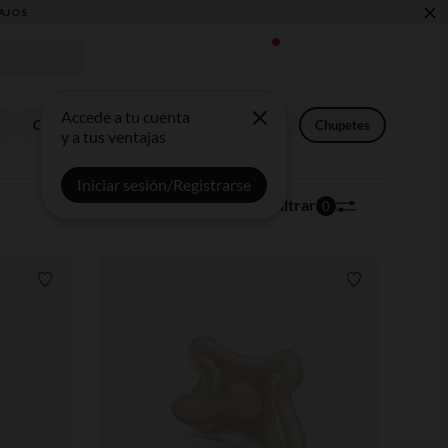
×
Accede a tu cuenta
s
Cajitas música
Lámparas quitamiedos
Chupetes
y a tus ventajas
Iniciar sesión/Registrarse
145 artículos
Ordenar | Filtrar
0
Lista de requisitos
Lista de requi