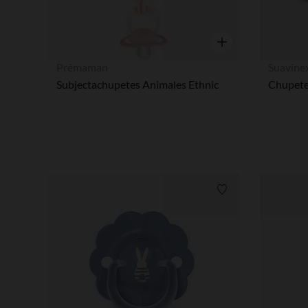
Vista rápida
Prémaman
Suavine
Subjectachupetes Animales Ethnic
Lista de requisitos