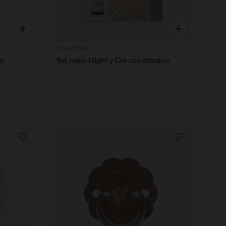
Vista rápida
Vista rápida
Suavinex
in
Set regio Night y Día con doudou
Lista de requisitos
Lista de requi
pciones
ustes de privacidad, garantizando el cumplimiento de las regula