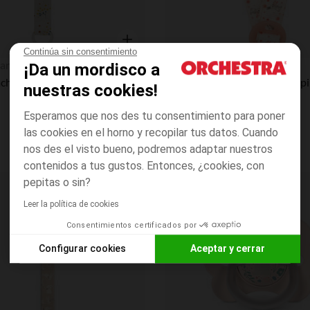
Continúa sin consentimiento
Vista rápida
an
Prémaman
¡Da un mordisco a
Subjectachupetes de madera con clip Flores
Sujeta chupetes con clip Lap
nuestras cookies!
Esperamos que nos des tu consentimiento para poner
las cookies en el horno y recopilar tus datos. Cuando
nos des el visto bueno, podremos adaptar nuestros
contenidos a tus gustos. Entonces, ¿cookies, con
pepitas o sin?
Lista de requisitos
Leer la política de cookies
Consentimientos certificados por
Configurar cookies
Aceptar y cerrar
Axeptio consent
Plataforma de Gestión de Consentimiento: Personaliza tus O
Nuestra plataforma te permite personalizar y gestionar tus aj