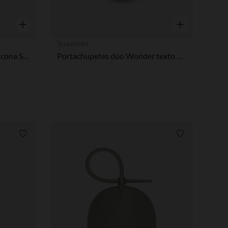
Vista rápida
Vista rápida
Suavinex
Chupete tetina fisiológica silicona SX PRO Wonder 0-6M azul
Portachupetes dúo Wonder texto beige
Lista de requisitos
Lista de requi