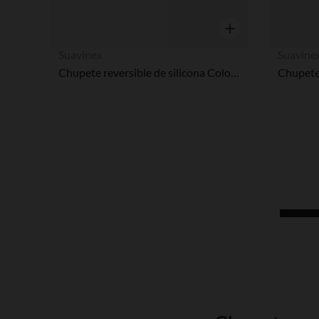
Vista rápida
Suavinex
Suavine
Chupete reversible de silicona Colour Essence 0-6M verde