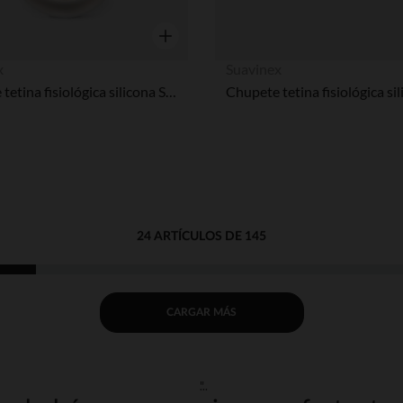
Vista rápida
x
Suavinex
Chupete tetina fisiológica silicona SX PRO Wonder 6-18M - Decorado beige
24 ARTÍCULOS DE 145
CARGAR MÁS
"