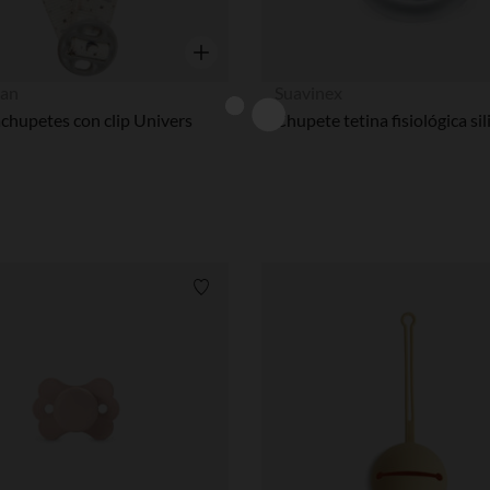
Vista rápida
an
Suavinex
chupetes con clip Univers
Lista de requisitos