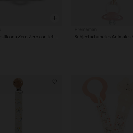
Vista rápida
x
Prémaman
Chupete silicona Zero.Zero con tetina SX Pro 0-6M
Subjectachupetes Animales 
Lista de requisitos