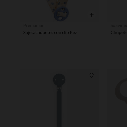
Vista rápida
Prémaman
Suavine
Sujetachupetes con clip Pez
Lista de requisitos