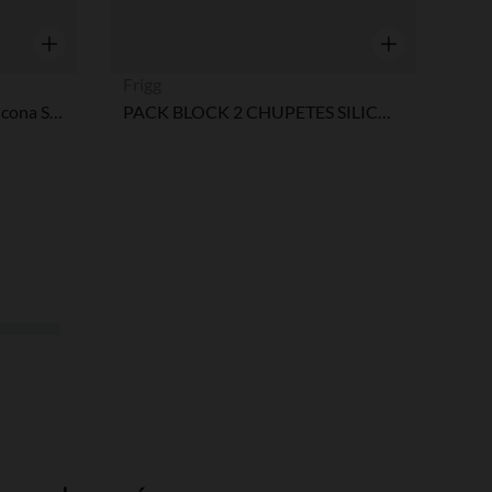
Vista rápida
Vista rápida
Frigg
Chupete tetina fisiológica silicona SX PRO Wonderland Butterfly 6-18M decorado rosa
PACK BLOCK 2 CHUPETES SILICONA MARGARITA CROISSANT/PORTOBELLO 6+