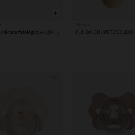
Vista rápida
x
Mushie
Chupete silicona fisiológico 6-18M Wonderland Butterfly rosa
Lista de requisitos