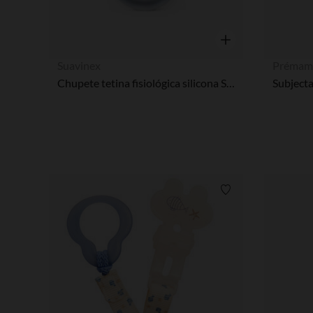
Vista rápida
Suavinex
Prémam
Chupete tetina fisiológica silicona SX PRO Wonder 6-18M azul
Lista de requisitos