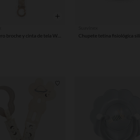
Vista rápida
x
Suavinex
Chupetero broche y cinta de tela Wonder conejos beige
Lista de requisitos