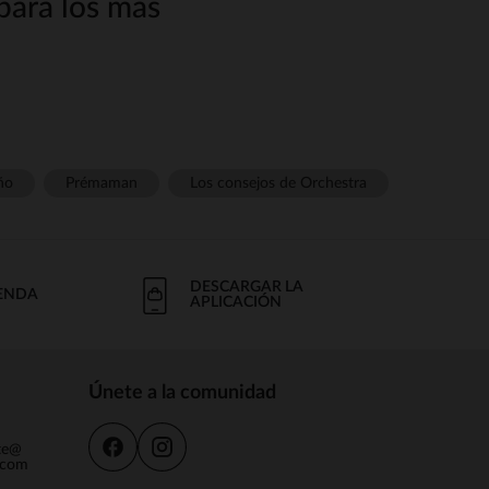
para los más
e succión de los bebés. Adaptado
eño.
g wg-1="">calmar el strongaporta
ño
Prémaman
Los consejos de Orchestra
una necesidad frecuente de mamar
DESCARGAR LA
IENDA
APLICACIÓN
Únete a la comunidad
ás flexibles y naturales.
nte@
.com