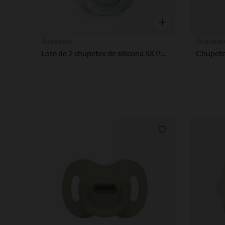
Vista rápida
Suavinex
Suavine
Lote de 2 chupetes de silicona SX Pro 0-6 meses dreams blue
Lista de requisitos