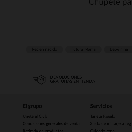
Chupete par
El strong wg-1=""strongsuele se
des
El reflejo de succión es innato
Recién nacido
Futura Mamá
Bebé niña
confort y facilita la conciliac
DEVOLUCIONES
GRATUITAS EN TIENDA
strong wg-1="strongadapt
strong wg-1="strongsilic
strong wg-1="strongfisiol
El grupo
Servicios
strong wg-1="">Con o sin
Los modelos de silicona 
Únete al Club
Tarjeta Regalo
Condiciones generales de venta
Saldo de mi tarjeta reg
Retirada de productos
Cuidado ropa