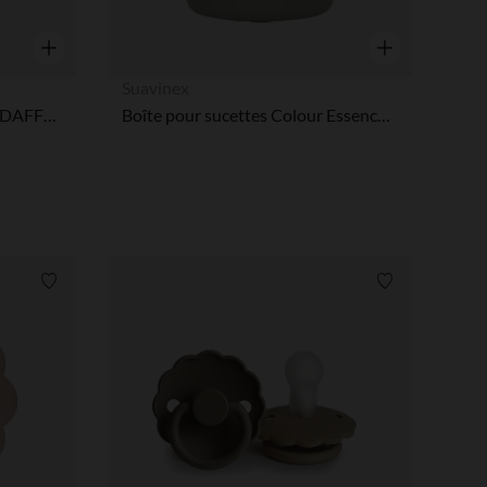
Vista rápida
Vista rápida
Suavinex
FUNDA CHUPETE SÓLIDO DAFFODIL 21.5x7.5x7.5 CM
Boîte pour sucettes Colour Essence en silicone Vert
Lista de requisitos
Lista de requi