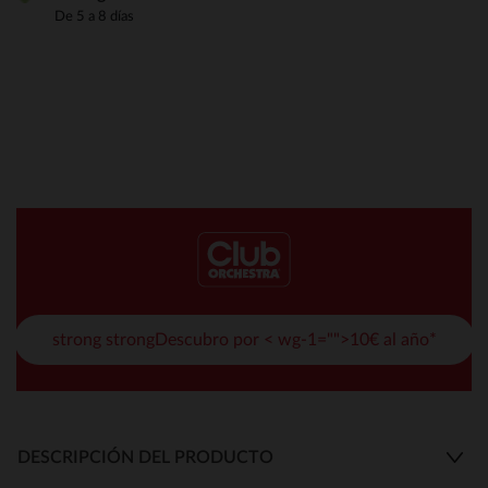
De 5 a 8 días
strong strongDescubro por < wg-1="">10€ al año*
DESCRIPCIÓN DEL PRODUCTO