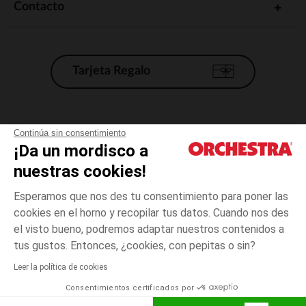
Contacto
Tarjeta Regalo
Condiciones generales de venta
Continúa sin consentimiento
¡Da un mordisco a
Aviso Legal
*Condiciones de las ofertas actuales
nuestras cookies!
Datos personales
Esperamos que nos des tu consentimiento para poner las
Gestión de las cookies
cookies en el horno y recopilar tus datos. Cuando nos des
Accesibilidad: no conforme
el visto bueno, podremos adaptar nuestros contenidos a
talla
Menthe
Menthe
unica
Orchestra adhiere al código de ética de la Federación Francesa de comercio
tus gustos. Entonces, ¿cookies, con pepitas o sin?
electrónico y venta a distancia (FEVAD) y al sistema de mediación de
comercio electrónico.
Leer la política de cookies
El pago medidante
is already available
Consentimientos certificados por
España
Lista d
ELIGE UNA TALLA