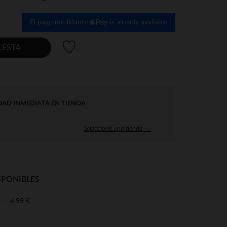
El pago medidante
is already available
Lista de deseos
CESTA
DAD INMEDIATA EN TIENDA
Seleccione una tienda →
SPONIBLES
4,95 €
o