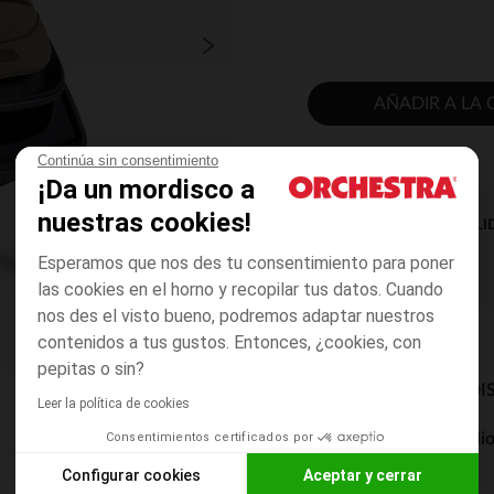
AÑADIR A LA 
Continúa sin consentimiento
¡Da un mordisco a
nuestras cookies!
DISPONIBILI
Esperamos que nos des tu consentimiento para poner
las cookies en el horno y recopilar tus datos. Cuando
nos des el visto bueno, podremos adaptar nuestros
contenidos a tus gustos. Entonces, ¿cookies, con
pepitas o sin?
MODOS DE ENVÍO DI
Leer la política de cookies
Consentimientos certificados por
Entrega a domicili
De 5 a 8 días
Configurar cookies
Aceptar y cerrar