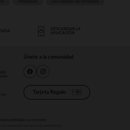
ño
Prémaman
Los consejos de Orchestra
DESCARGAR LA
IENDA
APLICACIÓN
Únete a la comunidad
nte@
.com
Tarjeta Regalo
a 14h
ies
Accesibilidad: no conforme
ema de mediación de comercio electrónico.