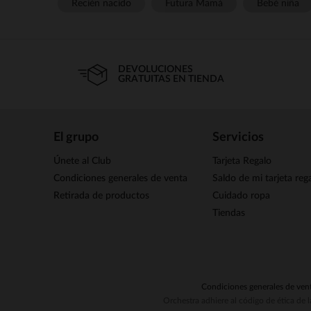
Recién nacido
Futura Mamá
Bebé niña
DEVOLUCIONES
GRATUITAS EN TIENDA
El grupo
Servicios
Únete al Club
Tarjeta Regalo
Condiciones generales de venta
Saldo de mi tarjeta reg
Retirada de productos
Cuidado ropa
Tiendas
Condiciones generales de ven
Orchestra adhiere al código de ética de 