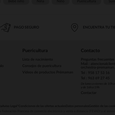
Bebé niño
Niña
Niño
Puericultura
Sue
PAGO SEGURO
ENCUENTRA TU T
Puericultura
Contacto
Lista de nacimiento
Preguntas frecuentes
Mail : atencionalclie
alo
Consejos de puericultura
orchestra-premaman
Vídeos de productos Prémaman
Tel : 958 17 53 16
Tel : 963 69 27 45
De lunes a viernes de 10h 
y de 16h a 19h
Contactar
ta
Aviso Legal
*Condiciones de las ofertas actuales
Datos personales
Gestión de las cook
la Federación Francesa de comercio electrónico y venta a distancia (FEVAD) y al sist