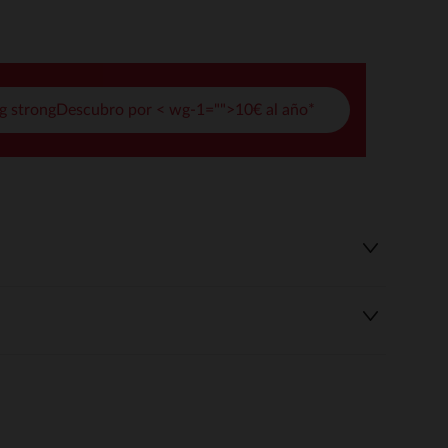
pciones
ustes de privacidad, garantizando el cumplimiento de las regula
g strongDescubro por < wg-1="">10€ al año*