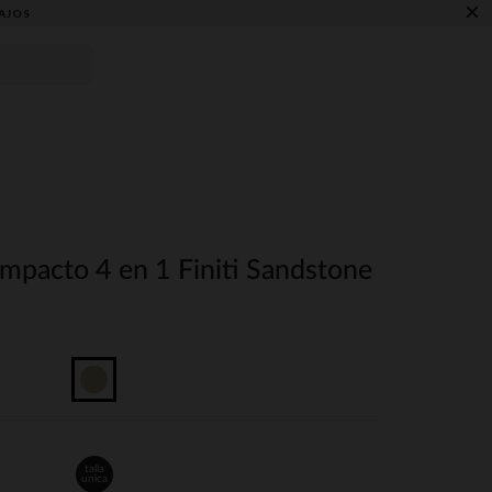
×
AJOS
ompacto 4 en 1 Finiti Sandstone
talla
unica