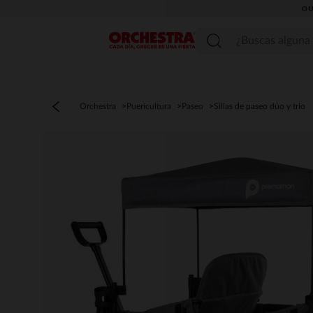
OU
Menú
Orchestra
Puericultura
Paseo
Sillas de paseo dúo y trio