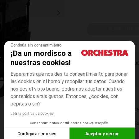
ELIGE UNA T
Continúa sin consentimiento
¡Da un mordisco a
nuestras cookies!
DISPONIBILI
Esperamos que nos des tu consentimiento para poner
las cookies en el horno y recopilar tus datos. Cuando
nos des el visto bueno, podremos adaptar nuestros
contenidos a tus gustos. Entonces, ¿cookies, con
pepitas o sin?
MODOS DE ENVÍO DI
Leer la política de cookies
Consentimientos certificados por
Entrega a domicili
De 5 a 8 días
Configurar cookies
Aceptar y cerrar