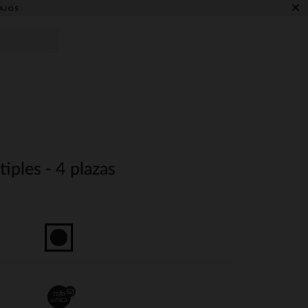
×
AJOS
iples - 4 plazas
talla
unica