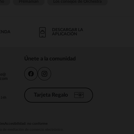
ño
Prémaman
Los consejos de Orchestra
DESCARGAR LA
IENDA
APLICACIÓN
Únete a la comunidad
nte@
.com
Tarjeta Regalo
a 14h
ies
Accesibilidad: no conforme
ema de mediación de comercio electrónico.