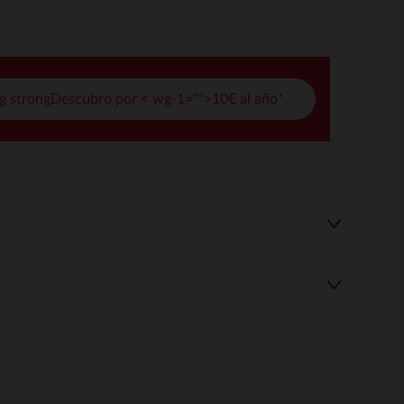
pciones
ustes de privacidad, garantizando el cumplimiento de las regula
g strongDescubro por < wg-1="">10€ al año*