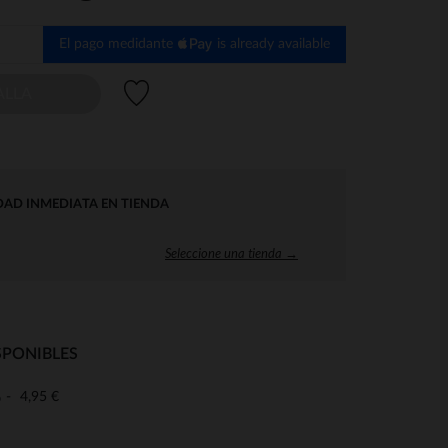
El pago medidante
is already available
Lista de deseos
ALLA
DAD INMEDIATA EN TIENDA
Seleccione una tienda →
SPONIBLES
4,95 €
o