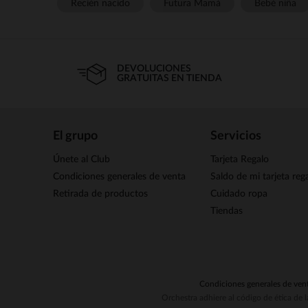
Recién nacido
Futura Mamá
Bebé niña
DEVOLUCIONES
GRATUITAS EN TIENDA
El grupo
Servicios
Únete al Club
Tarjeta Regalo
Condiciones generales de venta
Saldo de mi tarjeta reg
Retirada de productos
Cuidado ropa
Tiendas
Condiciones generales de ven
Orchestra adhiere al código de ética de 