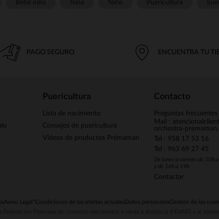
Bebé niño
Niña
Niño
Puericultura
Sue
PAGO SEGURO
ENCUENTRA TU T
Puericultura
Contacto
Lista de nacimiento
Preguntas frecuentes
Mail : atencionalclie
alo
Consejos de puericultura
orchestra-premaman
Vídeos de productos Prémaman
Tel : 958 17 53 16
Tel : 963 69 27 45
De lunes a viernes de 10h 
y de 16h a 19h
Contactar
ta
Aviso Legal
*Condiciones de las ofertas actuales
Datos personales
Gestión de las cook
la Federación Francesa de comercio electrónico y venta a distancia (FEVAD) y al sist