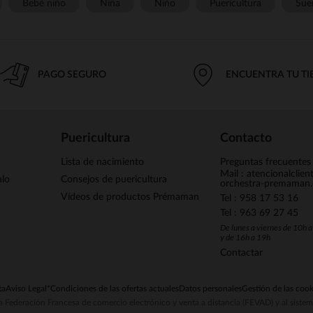
Bebé niño
Niña
Niño
Puericultura
Sue
PAGO SEGURO
ENCUENTRA TU T
Puericultura
Contacto
Lista de nacimiento
Preguntas frecuentes
Mail : atencionalclie
alo
Consejos de puericultura
orchestra-premaman
Vídeos de productos Prémaman
Tel : 958 17 53 16
Tel : 963 69 27 45
De lunes a viernes de 10h 
y de 16h a 19h
Contactar
ta
Aviso Legal
*Condiciones de las ofertas actuales
Datos personales
Gestión de las cook
la Federación Francesa de comercio electrónico y venta a distancia (FEVAD) y al sist