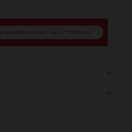
pciones
ustes de privacidad, garantizando el cumplimiento de las regula
g strongDescubro por < wg-1="">10€ al año*