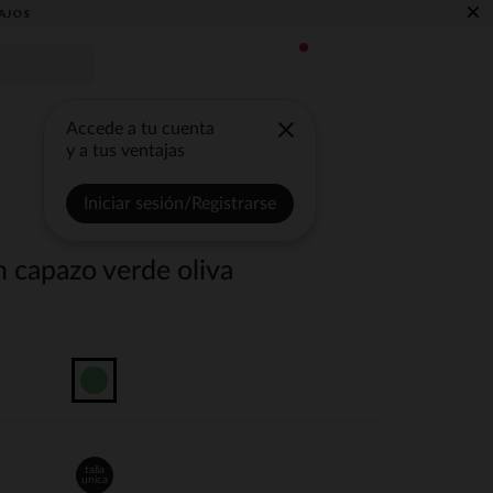
×
AJOS
Accede a tu cuenta
y a tus ventajas
Iniciar sesión/Registrarse
n capazo verde oliva
talla
unica