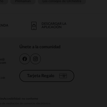
ño
Prémaman
Los consejos de Orchestra
DESCARGAR LA
IENDA
APLICACIÓN
Únete a la comunidad
nte@
.com
Tarjeta Regalo
a 14h
ies
Accesibilidad: no conforme
ema de mediación de comercio electrónico.