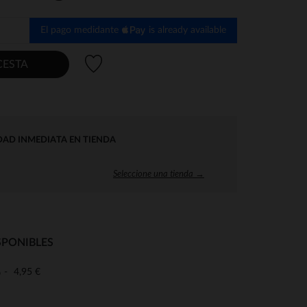
El pago medidante
is already available
Lista de deseos
CESTA
DAD INMEDIATA EN TIENDA
Seleccione una tienda →
SPONIBLES
4,95 €
o