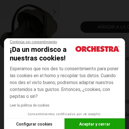
AÑADIR A LA 
Continúa sin consentimiento
¡Da un mordisco a
nuestras cookies!
DISPONIBILI
Esperamos que nos des tu consentimiento para poner
las cookies en el horno y recopilar tus datos. Cuando
nos des el visto bueno, podremos adaptar nuestros
contenidos a tus gustos. Entonces, ¿cookies, con
pepitas o sin?
MODOS DE ENVÍO DI
Leer la política de cookies
Consentimientos certificados por
Entrega a domicili
De 5 a 8 días
Configurar cookies
Aceptar y cerrar