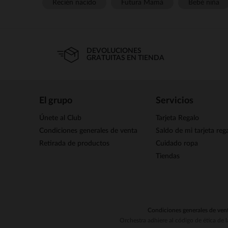
Recién nacido
Futura Mamá
Bebé niña
DEVOLUCIONES
GRATUITAS EN TIENDA
El grupo
Servicios
Únete al Club
Tarjeta Regalo
Condiciones generales de venta
Saldo de mi tarjeta reg
Retirada de productos
Cuidado ropa
Tiendas
Condiciones generales de ven
Orchestra adhiere al código de ética de 