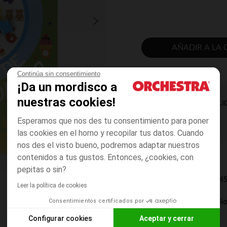
AÑADIR A LA 
Continúa sin consentimiento
¡Da un mordisco a
nuestras cookies!
DISPONIBILI
Esperamos que nos des tu consentimiento para poner
las cookies en el horno y recopilar tus datos. Cuando
nos des el visto bueno, podremos adaptar nuestros
contenidos a tus gustos. Entonces, ¿cookies, con
pepitas o sin?
MODOS DE ENVÍO DI
Leer la política de cookies
Consentimientos certificados por
Entrega a domicili
De 5 a 8 días
Configurar cookies
Aceptar y cerrar