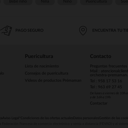
Bebé niño
Niña
Niño
Puericultura
Sue
PAGO SEGURO
ENCUENTRA TU T
Puericultura
Contacto
Lista de nacimiento
Preguntas frecuentes
Mail : atencionalclie
alo
Consejos de puericultura
orchestra-premaman
Vídeos de productos Prémaman
Tel : 958 17 53 16
Tel : 963 69 27 45
De lunes a viernes de 10h 
y de 16h a 19h
Contactar
ta
Aviso Legal
*Condiciones de las ofertas actuales
Datos personales
Gestión de las cook
la Federación Francesa de comercio electrónico y venta a distancia (FEVAD) y al sist