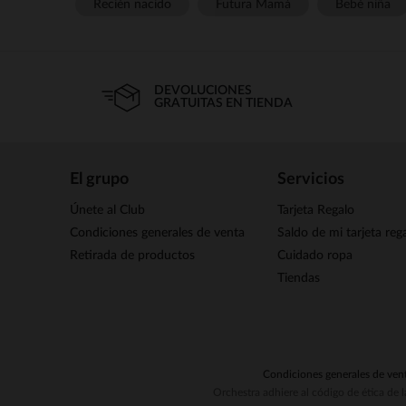
Recién nacido
Futura Mamá
Bebé niña
DEVOLUCIONES
GRATUITAS EN TIENDA
El grupo
Servicios
Únete al Club
Tarjeta Regalo
Condiciones generales de venta
Saldo de mi tarjeta reg
Retirada de productos
Cuidado ropa
Tiendas
Condiciones generales de ven
Orchestra adhiere al código de ética de 