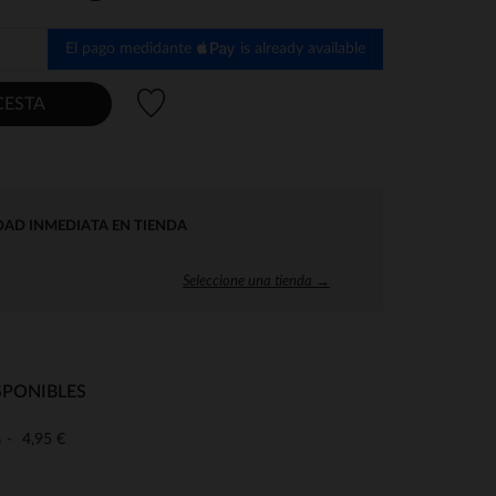
El pago medidante
is already available
Lista de deseos
CESTA
DAD INMEDIATA EN TIENDA
Seleccione una tienda →
SPONIBLES
4,95 €
o