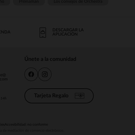
ño
Prémaman
Los consejos de Orchestra
DESCARGAR LA
IENDA
APLICACIÓN
Únete a la comunidad
nte@
.com
Tarjeta Regalo
a 14h
ies
Accesibilidad: no conforme
ema de mediación de comercio electrónico.