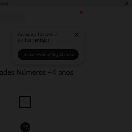
×
AJOS
Accede a tu cuenta
y a tus ventajas
Iniciar sesión/Registrarse
idades Números +4 años
talla
unica