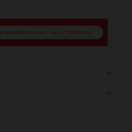
pciones
ustes de privacidad, garantizando el cumplimiento de las regula
g strongDescubro por < wg-1="">10€ al año*