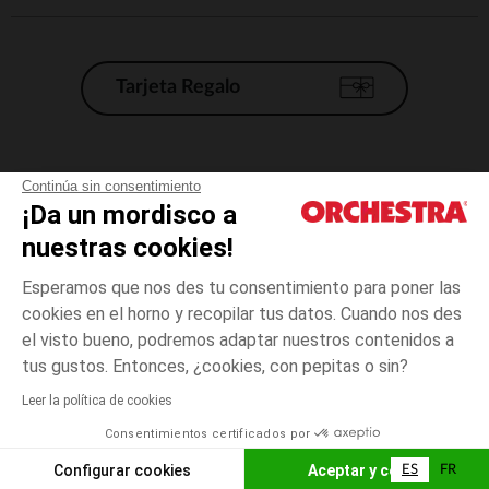
Tarjeta Regalo
Condiciones generales de venta
Continúa sin consentimiento
¡Da un mordisco a
Aviso Legal
*Condiciones de las ofertas actuales
nuestras cookies!
Datos personales
Esperamos que nos des tu consentimiento para poner las
Gestión de las cookies
cookies en el horno y recopilar tus datos. Cuando nos des
Accesibilidad: no conforme
el visto bueno, podremos adaptar nuestros contenidos a
talla
Multicolor
Multicolor
unica
Orchestra adhiere al código de ética de la Federación Francesa de comercio
tus gustos. Entonces, ¿cookies, con pepitas o sin?
electrónico y venta a distancia (FEVAD) y al sistema de mediación de
comercio electrónico.
Leer la política de cookies
El pago medidante
is already available
Consentimientos certificados por
España
Lista d
AÑADIR A LA CESTA
Configurar cookies
Aceptar y cerrar
ES
FR