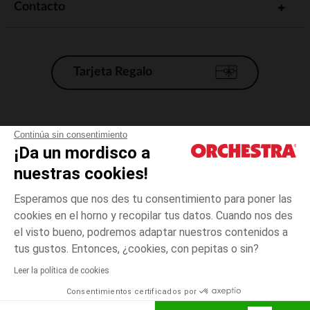
Contacto
Tarjeta Regalo
Condiciones generales de venta
Continúa sin consentimiento
¡Da un mordisco a
Aviso Legal
*Condiciones de las ofertas actuales
nuestras cookies!
Datos personales
Esperamos que nos des tu consentimiento para poner las
Gestión de las cookies
cookies en el horno y recopilar tus datos. Cuando nos des
Accesibilidad: no conforme
el visto bueno, podremos adaptar nuestros contenidos a
talla
Multicolor
Multicolor
unica
Orchestra adhiere al código de ética de la Federación Francesa de comercio
tus gustos. Entonces, ¿cookies, con pepitas o sin?
electrónico y venta a distancia (FEVAD) y al sistema de mediación de
comercio electrónico.
Leer la política de cookies
El pago medidante
is already available
Consentimientos certificados por
España
Lista d
AÑADIR A LA CESTA