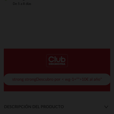
De 5 a 8 días
strong strongDescubro por < wg-1="">10€ al año*
DESCRIPCIÓN DEL PRODUCTO