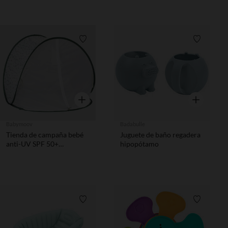
Lista de requisitos
Lista de 
Vista rápida
Vista rápida
Babymoov
Badabulle
Tienda de campaña bebé
Juguete de baño regadera
anti-UV SPF 50+
hipopótamo
Provence
Lista de requisitos
Lista de 