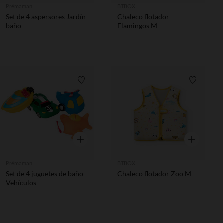
Prémaman
BTBOX
Set de 4 aspersores Jardín
Chaleco flotador
baño
Flamingos M
Lista de requisitos
Lista de 
Vista rápida
Vista rápida
Prémaman
BTBOX
Set de 4 juguetes de baño -
Chaleco flotador Zoo M
Vehículos