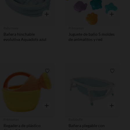
Vista rápida
Vista rápida
Babymoov
Prémaman
Bañera hinchable
Juguete de baño 5 moldes
evolutiva Aquadots azul
de animalitos y red
Lista de requisitos
Lista de 
Vista rápida
Vista rápida
Prémaman
Badabulle
Regadera de plástico
Bañera plegable con