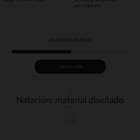
para bebé azul
24 ARTÍCULOS DE 47
CARGAR MÁS
"
Natación: material diseñado
para el aire libre con total
seguridad
Los días soleados son la oportunidad perfecta para disfrutar de la
strong wg-1=""strongen familia. Ya sea en la piscina, en la playa o