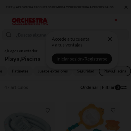
×
DESCUBRE LA NUEVA COLECCIÓN QUE TE ENCANTARÁ ☀️
Accede a tu cuenta
y a tus ventajas
Juegos en exterior
Playa,Piscina
Iniciar sesión/Registrarse
os
Patinetes
Juegos exteriores
Seguridad
Playa,Piscina
47 artículos
Ordenar | Filtrar
0
Lista de requisitos
Lista de 