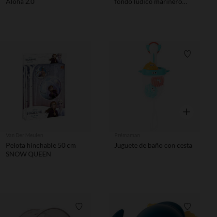
Aloha 2.0
fondo lúdico marinero
azul
Lista de 
Vista rápida
Van Der Meulen
Prémaman
Pelota hinchable 50 cm
Juguete de baño con cesta
SNOW QUEEN
Lista de requisitos
Lista de 