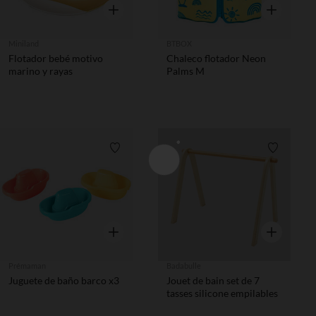
Vista rápida
Vista rápida
Miniland
BTBOX
Flotador bebé motivo
Chaleco flotador Neon
marino y rayas
Palms M
Lista de requisitos
Lista de 
Vista rápida
Vista rápida
Prémaman
Badabulle
Juguete de baño barco x3
Jouet de bain set de 7
tasses silicone empilables