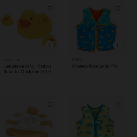
Lista de requisitos
Lista de 
Vista rápida
Vista rápida
Prémaman
BTBOX
Juguete de baño - Patitos
Chaleco flotador Surf M
flotantes Duck family 2.0
Lista de requisitos
Lista de 