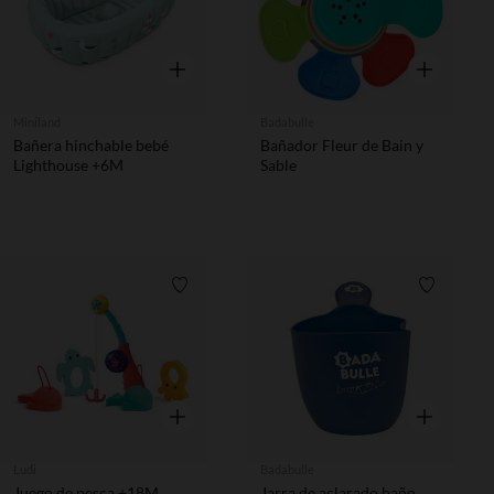
Vista rápida
Vista rápida
Miniland
Badabulle
Bañera hinchable bebé
Bañador Fleur de Bain y
Lighthouse +6M
Sable
Lista de requisitos
Lista de 
Vista rápida
Vista rápida
Ludi
Badabulle
Juego de pesca +18M
Jarra de aclarado baño