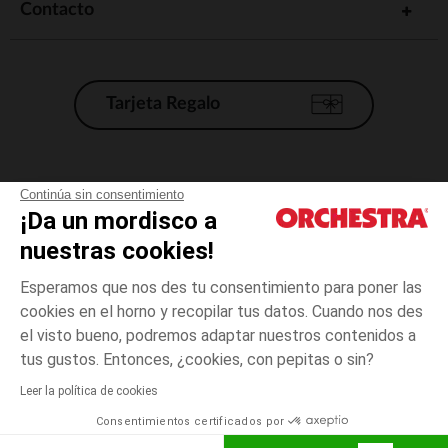
Contacto
Tarjeta Regalo
Condiciones generales de venta
Continúa sin consentimiento
¡Da un mordisco a
Aviso Legal
*Condiciones de las ofertas actuales
nuestras cookies!
Datos personales
Esperamos que nos des tu consentimiento para poner las
Gestión de las cookies
cookies en el horno y recopilar tus datos. Cuando nos des
Accesibilidad: no conforme
el visto bueno, podremos adaptar nuestros contenidos a
talla
Verde
Verde
unica
Orchestra adhiere al código de ética de la Federación Francesa de comercio
tus gustos. Entonces, ¿cookies, con pepitas o sin?
electrónico y venta a distancia (FEVAD) y al sistema de mediación de
comercio electrónico.
Leer la política de cookies
El pago medidante
is already available
Consentimientos certificados por
España
Lista d
AÑADIR A LA CESTA