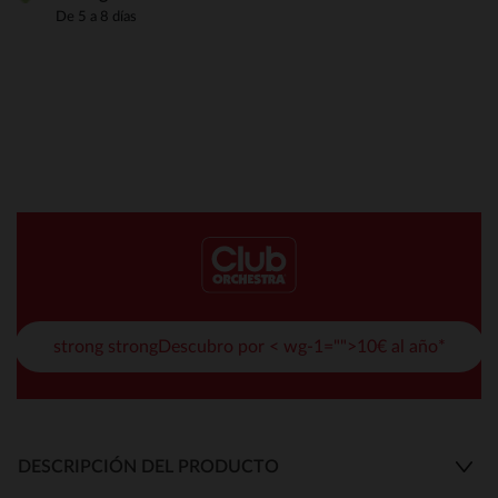
De 5 a 8 días
strong strongDescubro por < wg-1="">10€ al año*
DESCRIPCIÓN DEL PRODUCTO