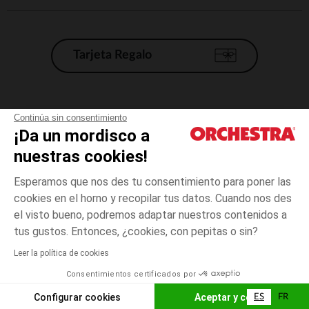
Tarjeta Regalo
Condiciones generales de venta
Continúa sin consentimiento
¡Da un mordisco a
Aviso Legal
*Condiciones de las ofertas actuales
nuestras cookies!
Datos personales
Esperamos que nos des tu consentimiento para poner las
Gestión de las cookies
cookies en el horno y recopilar tus datos. Cuando nos des
Accesibilidad: no conforme
el visto bueno, podremos adaptar nuestros contenidos a
talla
Verde
Verde
unica
Orchestra adhiere al código de ética de la Federación Francesa de comercio
tus gustos. Entonces, ¿cookies, con pepitas o sin?
electrónico y venta a distancia (FEVAD) y al sistema de mediación de
comercio electrónico.
Leer la política de cookies
El pago medidante
is already available
Consentimientos certificados por
España
Lista d
AÑADIR A LA CESTA
Configurar cookies
Aceptar y cerrar
ES
FR