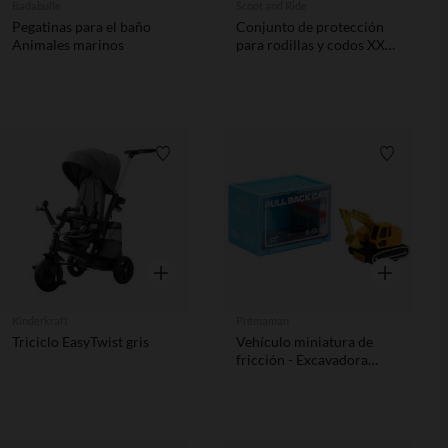
Badabulle
Scoot and Ride
Pegatinas para el baño
Conjunto de protección
Animales marinos
para rodillas y codos XXS
Scoot and Ride Steel
Lista de requisitos
Lista de 
Vista rápida
Vista rápida
Kinderkraft
Prémaman
Triciclo EasyTwist gris
Vehículo miniatura de
fricción - Excavadora
amarilla