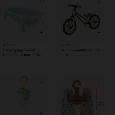
Lista de requisitos
Lista de 
Vista rápida
Vista rápida
Badabulle
OLMITOS
Bañera plegable con
Bicicleta equilibrio Lima
fondo lúdico marinero
beige
azul
Lista de requisitos
Lista de 
Vista rápida
Vista rápida