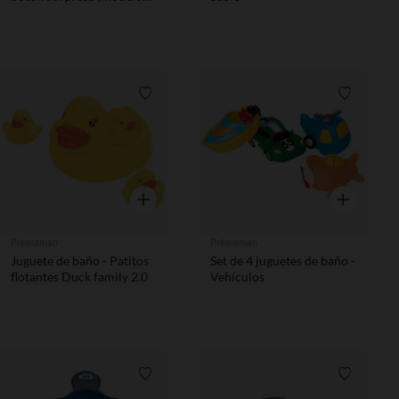
aleatorio)
Lista de requisitos
Lista de 
Vista rápida
Vista rápida
Prémaman
Prémaman
Juguete de baño - Patitos
Set de 4 juguetes de baño -
flotantes Duck family 2.0
Vehículos
Lista de requisitos
Lista de 