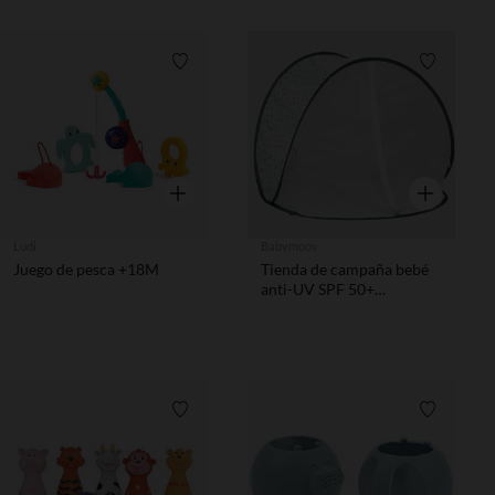
Lista de requisitos
Lista de 
Vista rápida
Vista rápida
Ludi
Babymoov
Juego de pesca +18M
Tienda de campaña bebé
anti-UV SPF 50+
Provence
Lista de requisitos
Lista de 