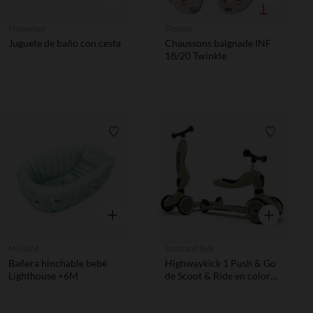
Prémaman
Slipstop
Juguete de baño con cesta
Chaussons baignade INF
18/20 Twinkle
Lista de requisitos
Lista de 
Vista rápida
Vista rápida
Miniland
Scoot and Ride
Bañera hinchable bebé
Highwaykick 1 Push & Go
Lighthouse +6M
de Scoot & Ride en color
Olive