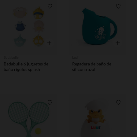
Lista de requisitos
Lista de 
Vista rápida
Vista rápida
Badabulle
Ludi
Badabulle 6 juguetes de
Regadera de baño de
baño rigolos splash
silicona azul
Lista de requisitos
Lista de 