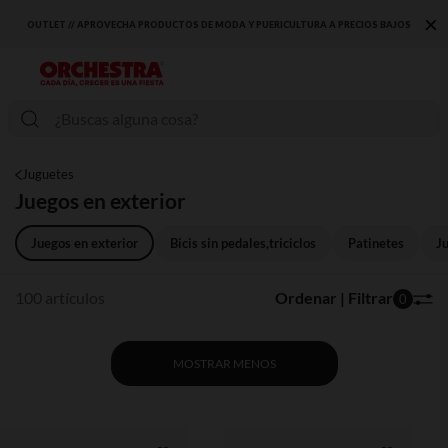
×
S BAJOS
DESCUBRE LA NUEVA COLECCIÓN QUE TE ENCANTARÁ ☀️
Juguetes
Juegos en exterior
Juegos en exterior
Bicis sin pedales,triciclos
Patinetes
J
100 artículos
Ordenar | Filtrar
0
MOSTRAR MENOS