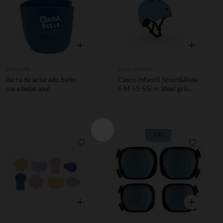
Vista rápida
Vista rápida
Badabulle
Scoot and Ride
Jarra de aclarado baño
Casco infantil Scoot&Ride
para bebé azul
S-M 51-55cm Steel gris
azul
Lista de requisitos
Lista de 
Vista rápida
Vista rápida