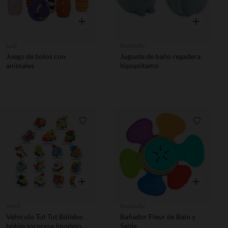
Vista rápida
Vista rápida
Ludi
Badabulle
Juego de bolos con
Juguete de baño regadera
animales
hipopótamo
Lista de requisitos
Lista de 
Vista rápida
Vista rápida
Vtech
Badabulle
Véhiculo Tut Tut Bólidos
Bañador Fleur de Bain y
botón sorpresa (modelo
Sable