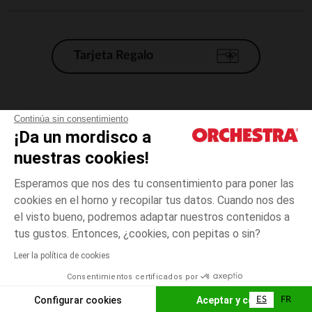
Tarjeta Regalo
Condiciones generales de venta
Continúa sin consentimiento
¡Da un mordisco a
Aviso Legal
*Condiciones de las ofertas actuales
nuestras cookies!
Datos personales
Esperamos que nos des tu consentimiento para poner las
Gestión de las cookies
cookies en el horno y recopilar tus datos. Cuando nos des
Accesibilidad: no conforme
el visto bueno, podremos adaptar nuestros contenidos a
talla
Marrón
Marrón
unica
Orchestra adhiere al código de ética de la Federación Francesa de comercio
tus gustos. Entonces, ¿cookies, con pepitas o sin?
electrónico y venta a distancia (FEVAD) y al sistema de mediación de
comercio electrónico.
Leer la política de cookies
El pago medidante
is already available
Consentimientos certificados por
España
Lista d
AÑADIR A LA CESTA
Configurar cookies
Aceptar y cerrar
ES
FR