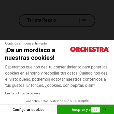
Tarjeta Regalo
Condiciones generales de venta
Continúa sin consentimiento
¡Da un mordisco a
Aviso Legal
*Condiciones de las ofertas actuales
nuestras cookies!
Datos personales
Esperamos que nos des tu consentimiento para poner las
Gestión de las cookies
cookies en el horno y recopilar tus datos. Cuando nos des
Accesibilidad: no conforme
el visto bueno, podremos adaptar nuestros contenidos a
talla
Transparente
Transparente
unica
Orchestra adhiere al código de ética de la Federación Francesa de comercio
tus gustos. Entonces, ¿cookies, con pepitas o sin?
electrónico y venta a distancia (FEVAD) y al sistema de mediación de
comercio electrónico.
Leer la política de cookies
El pago medidante
is already available
Consentimientos certificados por
España
Lista d
ELIGE UNA TALLA
Configurar cookies
Aceptar y cerrar
ES
FR