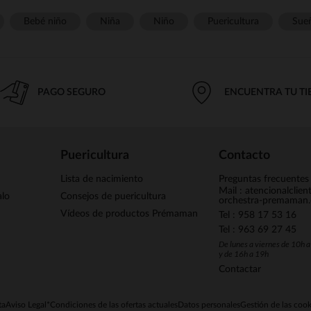
Bebé niño
Niña
Niño
Puericultura
Sue
PAGO SEGURO
ENCUENTRA TU T
Puericultura
Contacto
Lista de nacimiento
Preguntas frecuentes
Mail : atencionalclie
alo
Consejos de puericultura
orchestra-premaman
Vídeos de productos Prémaman
Tel : 958 17 53 16
Tel : 963 69 27 45
De lunes a viernes de 10h 
y de 16h a 19h
Contactar
ta
Aviso Legal
*Condiciones de las ofertas actuales
Datos personales
Gestión de las cook