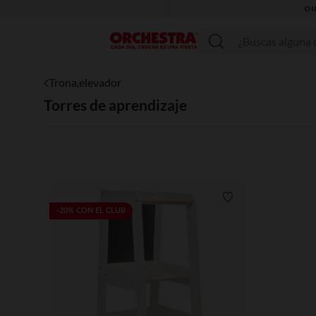
OU
Menú
Trona,elevador
Tron
Torres de aprendizaje
Lista de requisitos
-20% CON EL CLUB