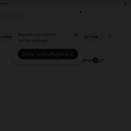
×
AJOS
Accede a tu cuenta
levadores
Torres de aprendizaje
Accesorios trona
y a tus ventajas
Iniciar sesión/Registrarse
1 artículos
Ordenar | Filtrar
0