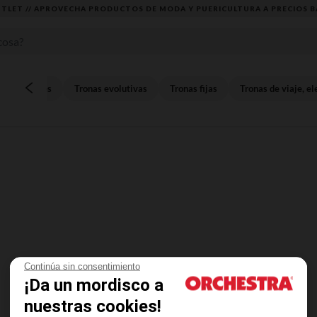
TLET // APROVECHA PRODUCTOS DE MODA Y PUERICULTURA A PRECIOS B
as ajustables
Tronas evolutivas
Tronas fijas
Tronas de viaje, e
Continúa sin consentimiento
¡Da un mordisco a
nuestras cookies!