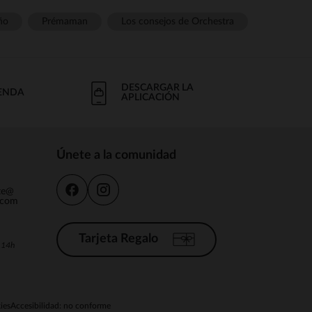
ño
Prémaman
Los consejos de Orchestra
DESCARGAR LA
IENDA
APLICACIÓN
Únete a la comunidad
nte@
.com
Tarjeta Regalo
a 14h
ies
Accesibilidad: no conforme